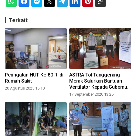
Terkait
i
Peringatan HUT Ke-80 RI di
ASTRA Tol Tanggerang-
Rumah Sakit
Merak Salurkan Bantuan
Ventilator Kepada Gubernur
20 Agustus 2025 15:10
Banten
17 September 2020 13:25