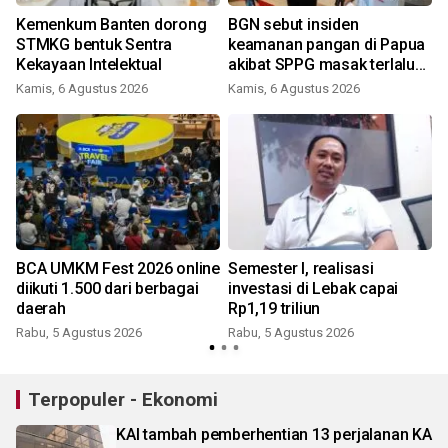
Kemenkum Banten dorong
BGN sebut insiden
STMKG bentuk Sentra
keamanan pangan di Papua
Kekayaan Intelektual
akibat SPPG masak terlalu
awal
Kamis, 6 Agustus 2026
Kamis, 6 Agustus 2026
BCA UMKM Fest 2026 online
Semester I, realisasi
diikuti 1.500 dari berbagai
investasi di Lebak capai
daerah
Rp1,19 triliun
Rabu, 5 Agustus 2026
Rabu, 5 Agustus 2026
Terpopuler - Ekonomi
KAI tambah pemberhentian 13 perjalanan KA