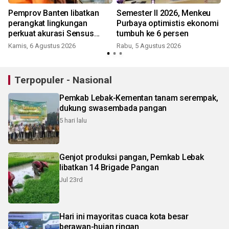
Pemprov Banten libatkan
Semester II 2026, Menkeu
perangkat lingkungan
Purbaya optimistis ekonomi
perkuat akurasi Sensus
tumbuh ke 6 persen
Ekonomi
Kamis, 6 Agustus 2026
Rabu, 5 Agustus 2026
R
Terpopuler - Nasional
Pemkab Lebak-Kementan tanam serempak,
dukung swasembada pangan
5 hari lalu
Genjot produksi pangan, Pemkab Lebak
libatkan 14 Brigade Pangan
Jul 23rd
Hari ini mayoritas cuaca kota besar
berawan-hujan ringan