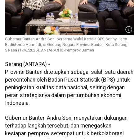
Gubernur Banten Andra Soni bersama Wakil Kepala BPS Sonny Harry
Budiutomo Harmadi, di Gedung Negara Provinsi Banten, Kota Serang,
Selasa (17/6/2025). ANTARA/HO-Pemprov Banten
Serang (ANTARA) -
Provinsi Banten ditetapkan sebagai salah satu daerah
percontohan oleh Badan Pusat Statistik (BPS) untuk
peningkatan kualitas data nasional, seiring dengan
peran strategisnya dalam pertumbuhan ekonomi
Indonesia.
Gubernur Banten Andra Soni menyatakan dukungan
terhadap langkah tersebut, dan menegaskan
kesiapan pemprov setempat untuk berkolaborasi