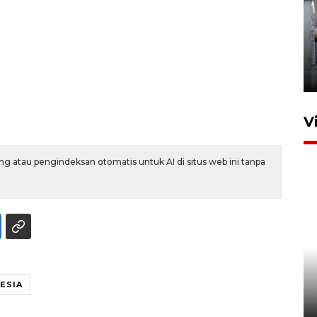
Kunjungan Lebaran di Rutan
Kelas IIB Serang
22 Maret 2026 21:26
V
g atau pengindeksan otomatis untuk AI di situs web ini tanpa
Kunjungi Cilegon, China lirik
potensi kerjasama di bidang
maritim
ESIA
31 Juli 2026 17:40