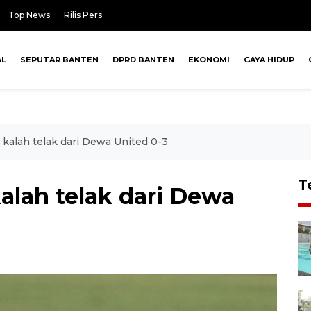
Top News
Rilis Pers
AL
SEPUTAR BANTEN
DPRD BANTEN
EKONOMI
GAYA HIDUP
 kalah telak dari Dewa United 0-3
T
alah telak dari Dewa