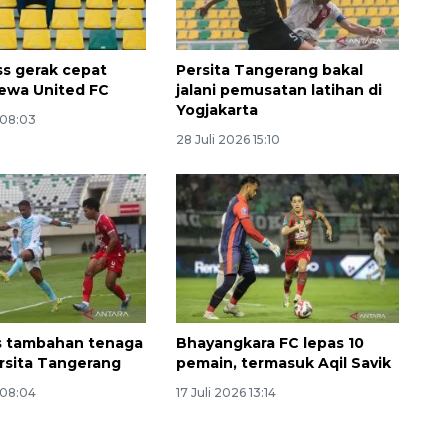
s gerak cepat
Persita Tangerang bakal
ewa United FC
jalani pemusatan latihan di
Yogjakarta
 08:03
28 Juli 2026 15:10
Memberantas kejahatan
jalanan Jakarta
2026-08-05 18:00:00
s tambahan tenaga
Bhayangkara FC lepas 10
ersita Tangerang
pemain, termasuk Aqil Savik
 08:04
17 Juli 2026 13:14