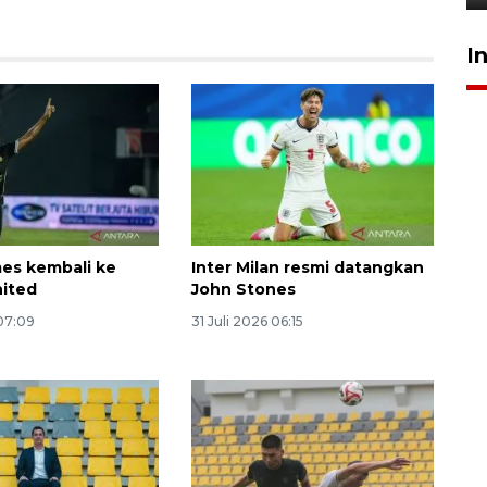
I
es kembali ke
Inter Milan resmi datangkan
ited
John Stones
 07:09
31 Juli 2026 06:15