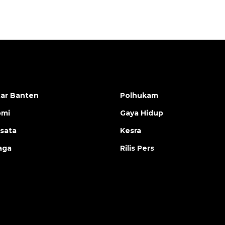
ar Banten
Polhukam
omi
Gaya Hidup
isata
Kesra
aga
Rilis Pers