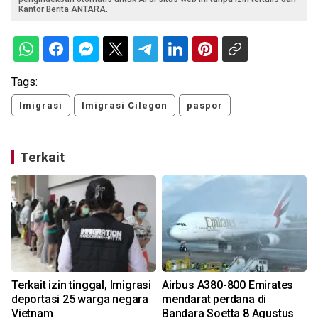
Kantor Berita ANTARA.
Tags:
Imigrasi
Imigrasi Cilegon
paspor
Terkait
Terkait izin tinggal, Imigrasi
Airbus A380-800 Emirates
deportasi 25 warga negara
mendarat perdana di
Vietnam
Bandara Soetta 8 Agustus