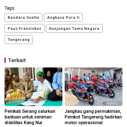
Tags:
Bandara Soetta
Angkasa Pura II
Paus Fransiskus
Kunjungan Tamu Negara
Tangerang
Terkait
Pemkab Serang salurkan
Jangkau gang permukiman,
bantuan untuk seniman
Pemkot Tangerang hadirkan
disbilitas Kang Nur
motor operasional