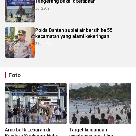
Tangerang bakal ditertibkan
Jul 29th
Polda Banten suplai air bersih ke 55
kecamatan yang alami kekeringan
2 hari lalu
Foto
Arus balik Lebaran di
Target kunjungan
Bandara Soekarno-Hatta
wisatawan saat libur