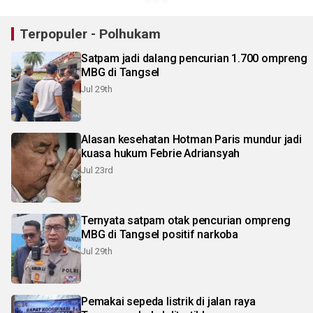
Terpopuler - Polhukam
Satpam jadi dalang pencurian 1.700 ompreng
MBG di Tangsel
Jul 29th
Alasan kesehatan Hotman Paris mundur jadi
kuasa hukum Febrie Adriansyah
Jul 23rd
Ternyata satpam otak pencurian ompreng
MBG di Tangsel positif narkoba
Jul 29th
Pemakai sepeda listrik di jalan raya