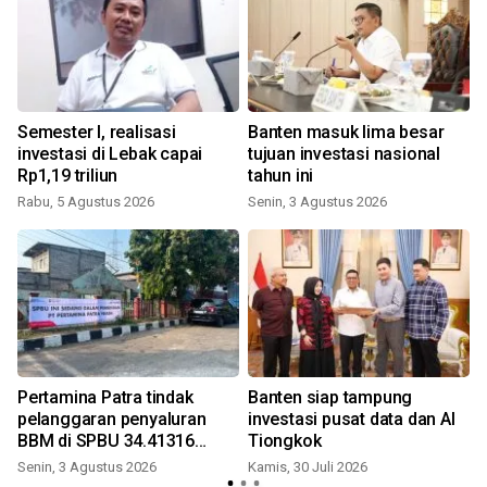
Semester I, realisasi
Banten masuk lima besar
investasi di Lebak capai
tujuan investasi nasional
Rp1,19 triliun
tahun ini
Rabu, 5 Agustus 2026
Senin, 3 Agustus 2026
S
Pertamina Patra tindak
Banten siap tampung
pelanggaran penyaluran
investasi pusat data dan AI
BBM di SPBU 34.41316
Tiongkok
Karawang
Senin, 3 Agustus 2026
Kamis, 30 Juli 2026
S