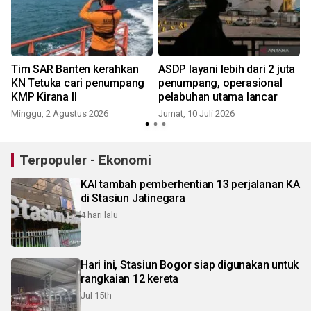
Tim SAR Banten kerahkan
ASDP layani lebih dari 2 juta
KN Tetuka cari penumpang
penumpang, operasional
KMP Kirana II
pelabuhan utama lancar
Minggu, 2 Agustus 2026
Jumat, 10 Juli 2026
J
Terpopuler - Ekonomi
KAI tambah pemberhentian 13 perjalanan KA
di Stasiun Jatinegara
4 hari lalu
Hari ini, Stasiun Bogor siap digunakan untuk
rangkaian 12 kereta
Jul 15th