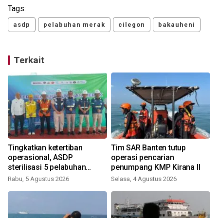
Tags:
asdp
pelabuhan merak
cilegon
bakauheni
Terkait
r
Tingkatkan ketertiban
Tim SAR Banten tutup
operasional, ASDP
operasi pencarian
sterilisasi 5 pelabuhan
penumpang KMP Kirana II
utama
Rabu, 5 Agustus 2026
Selasa, 4 Agustus 2026