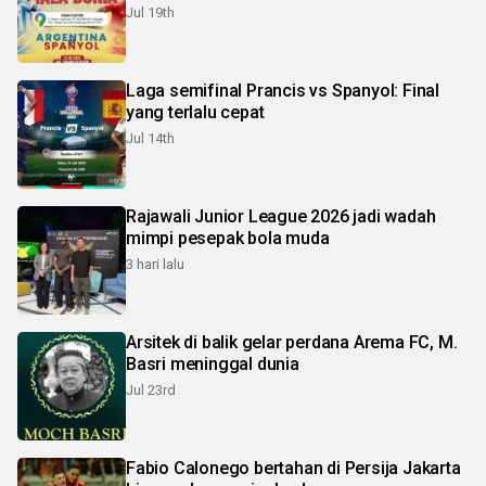
Jul 19th
Laga semifinal Prancis vs Spanyol: Final
yang terlalu cepat
Jul 14th
Rajawali Junior League 2026 jadi wadah
mimpi pesepak bola muda
3 hari lalu
Arsitek di balik gelar perdana Arema FC, M.
Basri meninggal dunia
Jul 23rd
Fabio Calonego bertahan di Persija Jakarta