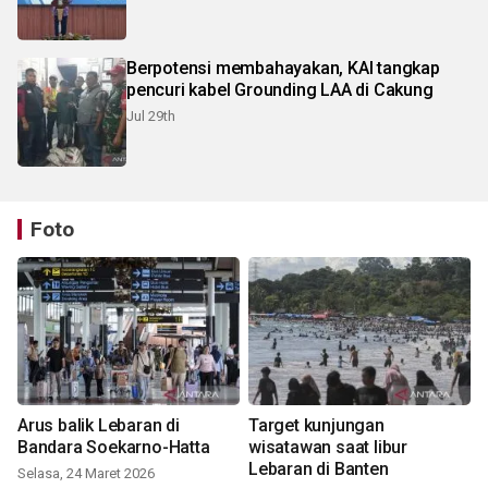
Berpotensi membahayakan, KAI tangkap
pencuri kabel Grounding LAA di Cakung
Jul 29th
Foto
Arus balik Lebaran di
Target kunjungan
Bandara Soekarno-Hatta
wisatawan saat libur
Lebaran di Banten
Selasa, 24 Maret 2026