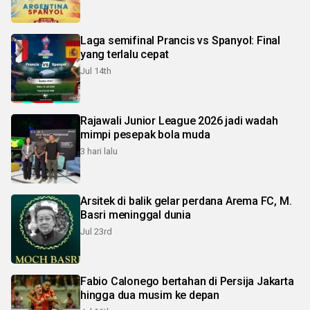
Laga semifinal Prancis vs Spanyol: Final
yang terlalu cepat
Jul 14th
Rajawali Junior League 2026 jadi wadah
mimpi pesepak bola muda
3 hari lalu
Arsitek di balik gelar perdana Arema FC, M.
Basri meninggal dunia
Jul 23rd
Fabio Calonego bertahan di Persija Jakarta
hingga dua musim ke depan