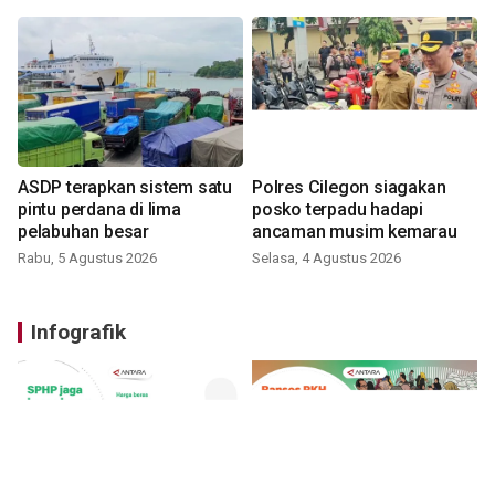
ASDP terapkan sistem satu
Polres Cilegon siagakan
pintu perdana di lima
posko terpadu hadapi
pelabuhan besar
ancaman musim kemarau
Rabu, 5 Agustus 2026
Selasa, 4 Agustus 2026
Infografik