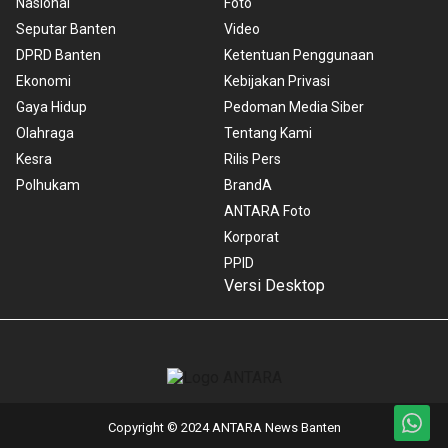
Nasional
Foto
Seputar Banten
Video
DPRD Banten
Ketentuan Penggunaan
Ekonomi
Kebijakan Privasi
Gaya Hidup
Pedoman Media Siber
Olahraga
Tentang Kami
Kesra
Rilis Pers
Polhukam
BrandA
ANTARA Foto
Korporat
PPID
Versi Desktop
Copyright © 2024 ANTARA News Banten