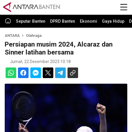
Seputar Banten
DPRD Banten
Ekonomi
Gaya Hidup
D
ANTARA
Olahraga
Persiapan musim 2024, Alcaraz dan
Sinner latihan bersama
Jumat, 22 Desember 2023 10:18