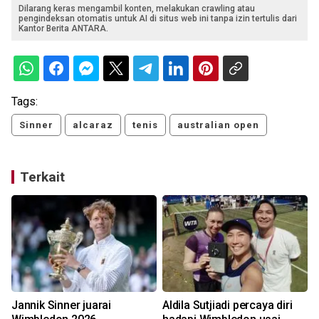
Dilarang keras mengambil konten, melakukan crawling atau
pengindeksan otomatis untuk AI di situs web ini tanpa izin tertulis dari
Kantor Berita ANTARA.
Tags:
Sinner
alcaraz
tenis
australian open
Terkait
Jannik Sinner juarai
Aldila Sutjiadi percaya diri