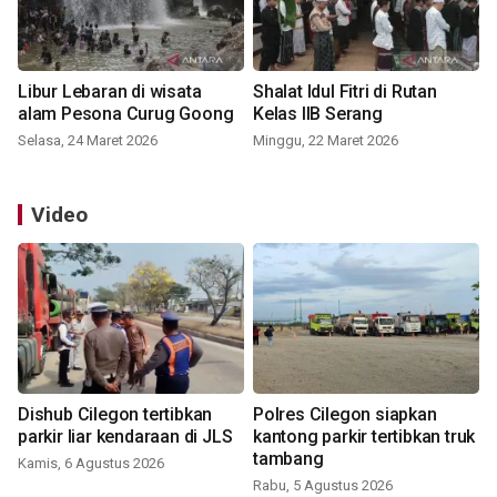
Libur Lebaran di wisata
Shalat Idul Fitri di Rutan
alam Pesona Curug Goong
Kelas IIB Serang
Selasa, 24 Maret 2026
Minggu, 22 Maret 2026
Video
Dishub Cilegon tertibkan
Polres Cilegon siapkan
parkir liar kendaraan di JLS
kantong parkir tertibkan truk
tambang
Kamis, 6 Agustus 2026
Rabu, 5 Agustus 2026