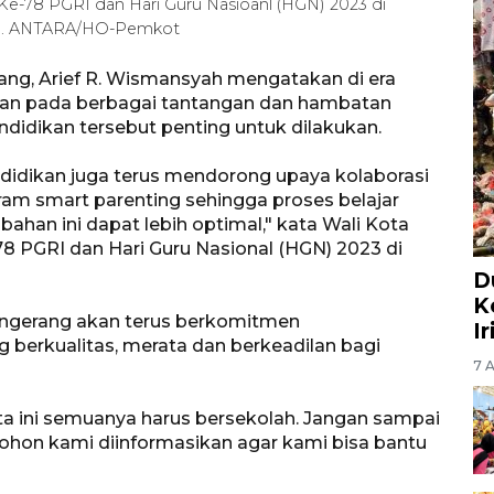
 Ke-78 PGRI dan Hari Guru Nasioanl (HGN) 2023 di
23). ANTARA/HO-Pemkot
ang, Arief R. Wismansyah mengatakan di era
pkan pada berbagai tantangan dan hambatan
ndidikan tersebut penting untuk dilakukan.
idikan juga terus mendorong upaya kolaborasi
am smart parenting sehingga proses belajar
ahan ini dapat lebih optimal," kata Wali Kota
78 PGRI dan Hari Guru Nasional (HGN) 2023 di
D
K
angerang akan terus berkomitmen
I
 berkualitas, merata dan berkeadilan bagi
7 
a ini semuanya harus bersekolah. Jangan sampai
ohon kami diinformasikan agar kami bisa bantu