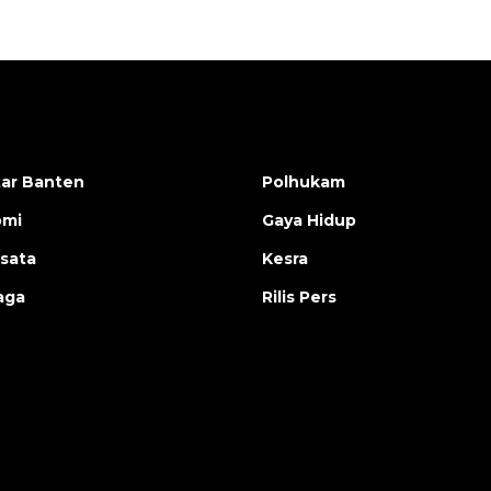
ar Banten
Polhukam
omi
Gaya Hidup
isata
Kesra
aga
Rilis Pers