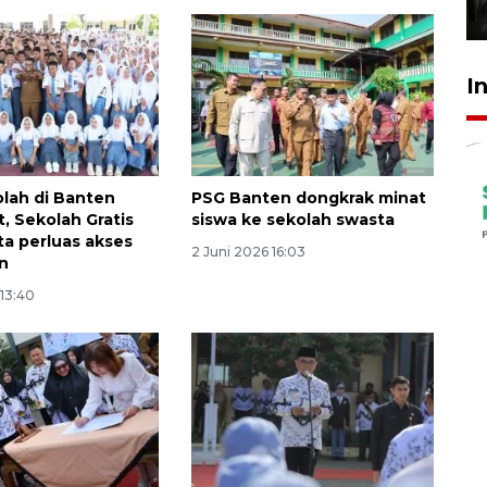
31 Juli 2026 17:40
I
lah di Banten
PSG Banten dongkrak minat
, Sekolah Gratis
siswa ke sekolah swasta
ta perluas akses
2 Juni 2026 16:03
n
 13:40