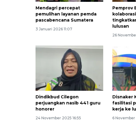
Mendagri percepat
Pemprov 
pemulihan layanan pemda
kolaboras
pascabencana Sumatera
tingkatka
lulusan
3 Januari 2026 11:07
26 Novembe
Dindikbud Cilegon
Disnaker 
perjuangkan nasib 441 guru
fasilitasi
honorer
kerja ke l
24 November 2025 16:55
6 November 