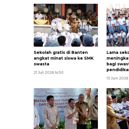
Sekolah gratis di Banten
Lama seko
angkat minat siswa ke SMK
meningkat
swasta
bagi swas
pendidika
21 Juli 2026 14:50
13 Juni 2026