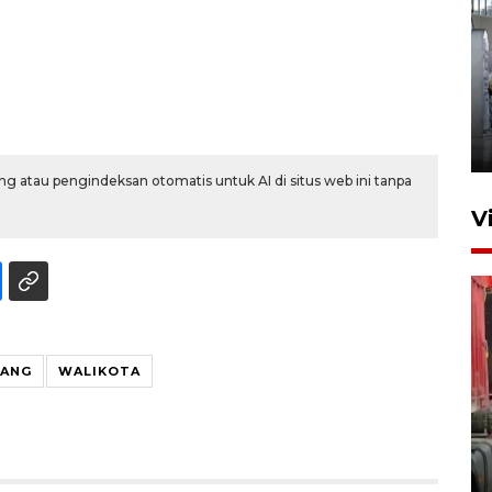
Kunjungan Lebaran di Rutan
Kelas IIB Serang
22 Maret 2026 21:26
g atau pengindeksan otomatis untuk AI di situs web ini tanpa
V
RANG
WALIKOTA
Kunjungi Cilegon, China lirik
potensi kerjasama di bidang
maritim