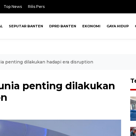
Top News
Rilis Pers
AL
SEPUTAR BANTEN
DPRD BANTEN
EKONOMI
GAYA HIDUP
nia penting dilakukan hadapi era disruption
T
dunia penting dilakukan
on