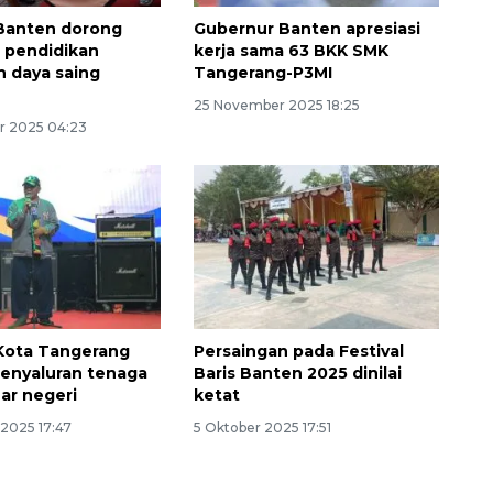
Banten dorong
Gubernur Banten apresiasi
i pendidikan
kerja sama 63 BKK SMK
n daya saing
Tangerang-P3MI
25 November 2025 18:25
r 2025 04:23
Awas penipuan berbasis AI
2026-08-07 13:45:00
Kota Tangerang
Persaingan pada Festival
 penyaluran tenaga
Baris Banten 2025 dinilai
uar negeri
ketat
2025 17:47
5 Oktober 2025 17:51