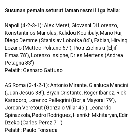
Susunan pemain seturut laman resmi Liga Italia:
Napoli (4-2-3-1): Alex Meret, Giovanni Di Lorenzo,
Konstantinos Manolas, Kalidou Koulibaly, Mario Rui,
Diego Demme (Stanislav Lobotka 84'), Fabian, Hirving
Lozano (Matteo Politano 67'), Piotr Zielinski (Eljif
Elmas 78'), Lorenzo Insigne, Dries Mertens (Andrea
Petagna 83')
Pelatih: Gennaro Gattuso
AS Roma (3-4-2-1): Antonio Mirante, Gianluca Mancini
(Juan Jesus 38'), Bryan Cristante, Roger Ibanez, Rick
Karsdorp, Lorenzo Pellegrini (Borja Mayoral 79'),
Jordan Veretout (Gonzalo Villar 46'), Leonardo
Spinazzola, Pedro Rodriguez, Henrikh Mkhitaryan, Edin
Dzeko (Carles Perez 71')
Pelatih: Paulo Fonseca