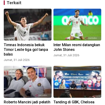
Terkait
Timnas Indonesia bekuk
Inter Milan resmi datangkan
Timor Leste tiga gol tanpa
John Stones
balas
Jumat, 31 Juli 2026
Jumat, 31 Juli 2026
S
Roberto Mancini jadi pelatih
Tanding di GBK, Chelsea