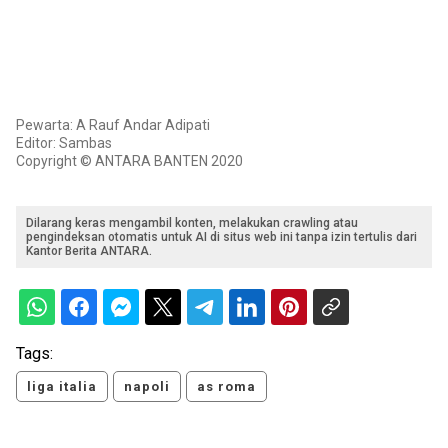
Pewarta: A Rauf Andar Adipati
Editor: Sambas
Copyright © ANTARA BANTEN 2020
Dilarang keras mengambil konten, melakukan crawling atau
pengindeksan otomatis untuk AI di situs web ini tanpa izin tertulis dari
Kantor Berita ANTARA.
Tags:
liga italia
napoli
as roma