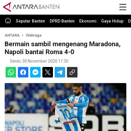
Seputar Banten
DPRD Banten
Ekonomi
Gaya Hidup
D
ANTARA
Olahraga
Bermain sambil mengenang Maradona,
Napoli bantai Roma 4-0
Senin, 30 November 2020 11:35