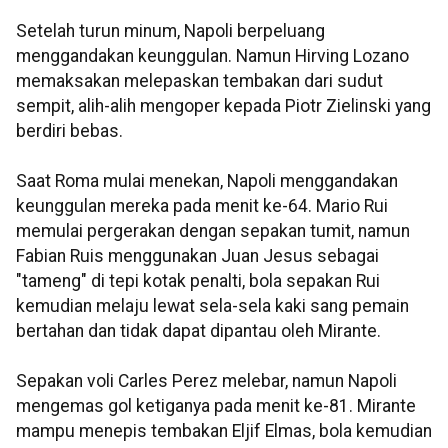
Setelah turun minum, Napoli berpeluang
menggandakan keunggulan. Namun Hirving Lozano
memaksakan melepaskan tembakan dari sudut
sempit, alih-alih mengoper kepada Piotr Zielinski yang
berdiri bebas.
Saat Roma mulai menekan, Napoli menggandakan
keunggulan mereka pada menit ke-64. Mario Rui
memulai pergerakan dengan sepakan tumit, namun
Fabian Ruis menggunakan Juan Jesus sebagai
"tameng" di tepi kotak penalti, bola sepakan Rui
kemudian melaju lewat sela-sela kaki sang pemain
bertahan dan tidak dapat dipantau oleh Mirante.
Sepakan voli Carles Perez melebar, namun Napoli
mengemas gol ketiganya pada menit ke-81. Mirante
mampu menepis tembakan Eljif Elmas, bola kemudian