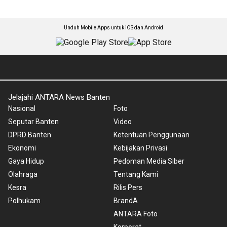
Unduh Mobile Apps untuk iOS dan Android
Jelajahi ANTARA News Banten
Nasional
Foto
Seputar Banten
Video
DPRD Banten
Ketentuan Penggunaan
Ekonomi
Kebijakan Privasi
Gaya Hidup
Pedoman Media Siber
Olahraga
Tentang Kami
Kesra
Rilis Pers
Polhukam
BrandA
ANTARA Foto