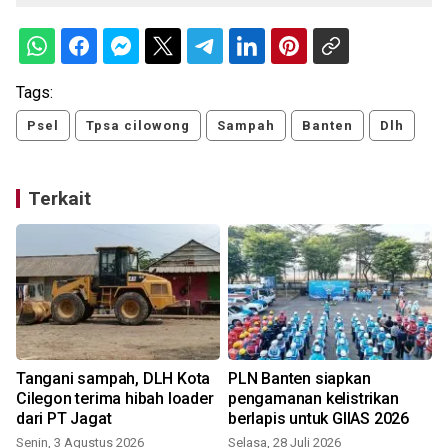
Tags:
Psel
Tpsa cilowong
Sampah
Banten
Dlh
Terkait
A
Tangani sampah, DLH Kota
PLN Banten siapkan
Cilegon terima hibah loader
pengamanan kelistrikan
dari PT Jagat
berlapis untuk GIIAS 2026
Senin, 3 Agustus 2026
Selasa, 28 Juli 2026
K