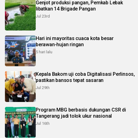
Genjot produksi pangan, Pemkab Lebak
libatkan 14 Brigade Pangan
Jul 23rd
Hari ini mayoritas cuaca kota besar
berawan-hujan ringan
5 hari lalu
Kepala Bakom uji coba Digitalisasi Perlinsos,
pastikan bansos tepat sasaran
Jul 29th
Program MBG berbasis dukungan CSR di
Tangerang jadi tolok ukur nasional
Jul 16th