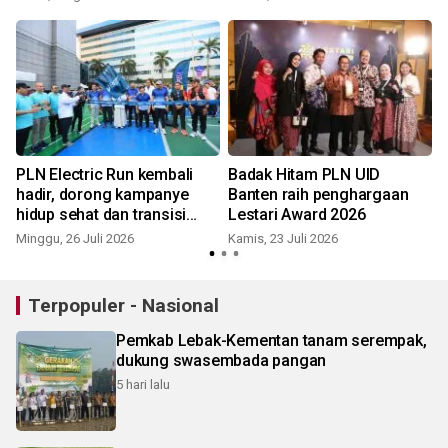
PLN Electric Run kembali
Badak Hitam PLN UID
hadir, dorong kampanye
Banten raih penghargaan
hidup sehat dan transisi
Lestari Award 2026
energi
Minggu, 26 Juli 2026
Kamis, 23 Juli 2026
M
Terpopuler - Nasional
Pemkab Lebak-Kementan tanam serempak,
dukung swasembada pangan
5 hari lalu