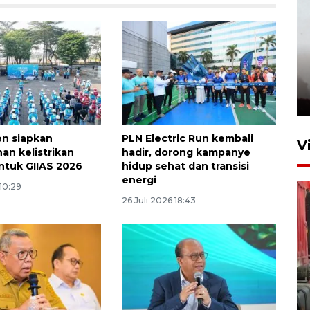
n siapkan
PLN Electric Run kembali
V
n kelistrikan
hadir, dorong kampanye
untuk GIIAS 2026
hidup sehat dan transisi
energi
 10:29
26 Juli 2026 18:43