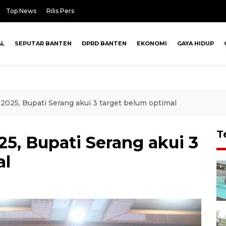
Top News
Rilis Pers
AL
SEPUTAR BANTEN
DPRD BANTEN
EKONOMI
GAYA HIDUP
025, Bupati Serang akui 3 target belum optimal
T
5, Bupati Serang akui 3
al