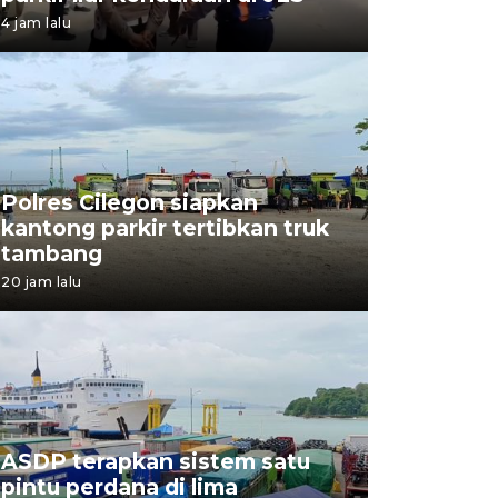
4 jam lalu
Polres Cilegon siapkan
kantong parkir tertibkan truk
tambang
20 jam lalu
ASDP terapkan sistem satu
pintu perdana di lima