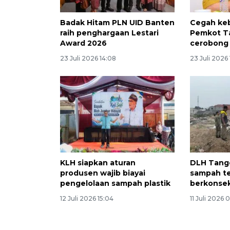
Badak Hitam PLN UID Banten
Cegah ke
raih penghargaan Lestari
Pemkot T
Award 2026
cerobong
23 Juli 2026 14:08
23 Juli 2026 
KLH siapkan aturan
DLH Tang
produsen wajib biayai
sampah t
pengelolaan sampah plastik
berkonse
12 Juli 2026 15:04
11 Juli 2026 