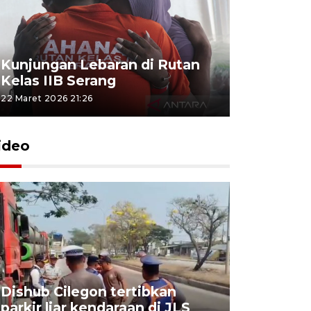
Kunjungan Lebaran di Rutan
Kelas IIB Serang
22 Maret 2026 21:26
ideo
Dishub Cilegon tertibkan
parkir liar kendaraan di JLS