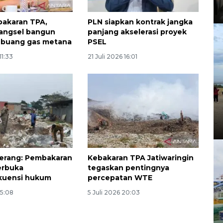
bakaran TPA,
PLN siapkan kontrak jangka
angsel bangun
panjang akselerasi proyek
 buang gas metana
PSEL
11:33
21 Juli 2026 16:01
erang: Pembakaran
Kebakaran TPA Jatiwaringin
erbuka
tegaskan pentingnya
kuensi hukum
percepatan WTE
05:08
5 Juli 2026 20:03