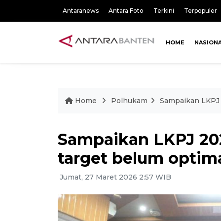
Antaranews
Antara Foto
Terkini
Terpopuler
HOME
NASION
Home
Polhukam
Sampaikan LKPJ 2
Sampaikan LKPJ 202
target belum optim
Jumat, 27 Maret 2026 2:57 WIB