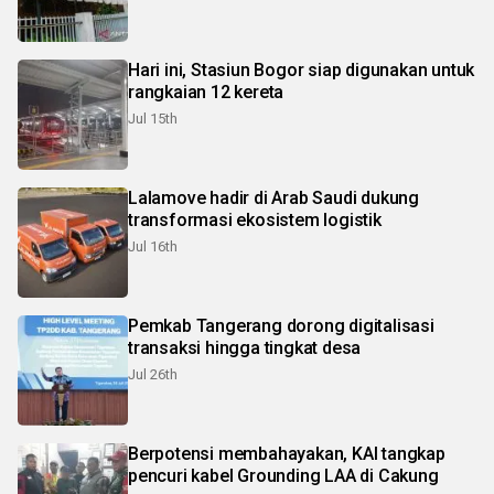
Hari ini, Stasiun Bogor siap digunakan untuk
rangkaian 12 kereta
Jul 15th
Lalamove hadir di Arab Saudi dukung
transformasi ekosistem logistik
Jul 16th
Pemkab Tangerang dorong digitalisasi
transaksi hingga tingkat desa
Jul 26th
Berpotensi membahayakan, KAI tangkap
pencuri kabel Grounding LAA di Cakung