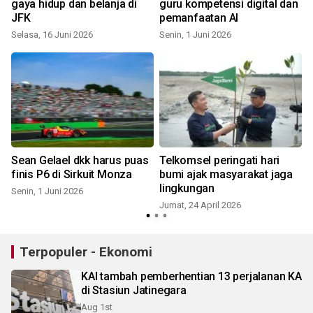
gaya hidup dan belanja di
guru kompetensi digital dan
JFK
pemanfaatan AI
J
Selasa, 16 Juni 2026
Senin, 1 Juni 2026
Sean Gelael dkk harus puas
Telkomsel peringati hari
finis P6 di Sirkuit Monza
bumi ajak masyarakat jaga
lingkungan
Senin, 1 Juni 2026
Jumat, 24 April 2026
S
Terpopuler - Ekonomi
KAI tambah pemberhentian 13 perjalanan KA
di Stasiun Jatinegara
Aug 1st