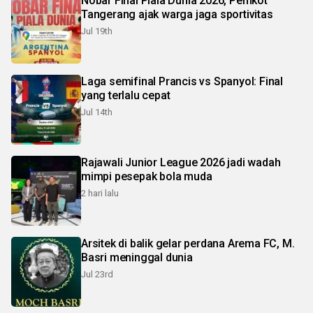
Nobar Final Piala Dunia 2026, Pemkot
Tangerang ajak warga jaga sportivitas
Jul 19th
Laga semifinal Prancis vs Spanyol: Final
yang terlalu cepat
Jul 14th
Rajawali Junior League 2026 jadi wadah
mimpi pesepak bola muda
2 hari lalu
Arsitek di balik gelar perdana Arema FC, M.
Basri meninggal dunia
Jul 23rd