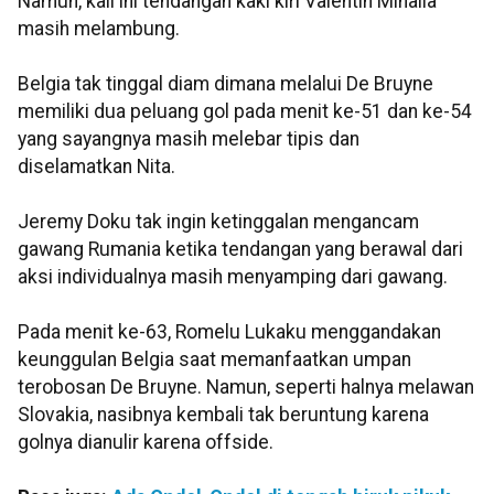
Namun, kali ini tendangan kaki kiri Valentin Mihaila
masih melambung.
Belgia tak tinggal diam dimana melalui De Bruyne
memiliki dua peluang gol pada menit ke-51 dan ke-54
yang sayangnya masih melebar tipis dan
diselamatkan Nita.
Jeremy Doku tak ingin ketinggalan mengancam
gawang Rumania ketika tendangan yang berawal dari
aksi individualnya masih menyamping dari gawang.
Pada menit ke-63, Romelu Lukaku menggandakan
keunggulan Belgia saat memanfaatkan umpan
terobosan De Bruyne. Namun, seperti halnya melawan
Slovakia, nasibnya kembali tak beruntung karena
golnya dianulir karena offside.