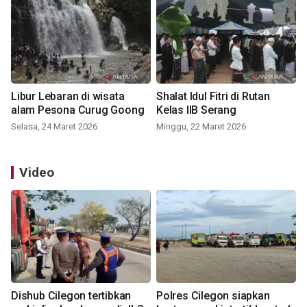
Libur Lebaran di wisata
Shalat Idul Fitri di Rutan
alam Pesona Curug Goong
Kelas IIB Serang
Selasa, 24 Maret 2026
Minggu, 22 Maret 2026
Video
Dishub Cilegon tertibkan
Polres Cilegon siapkan