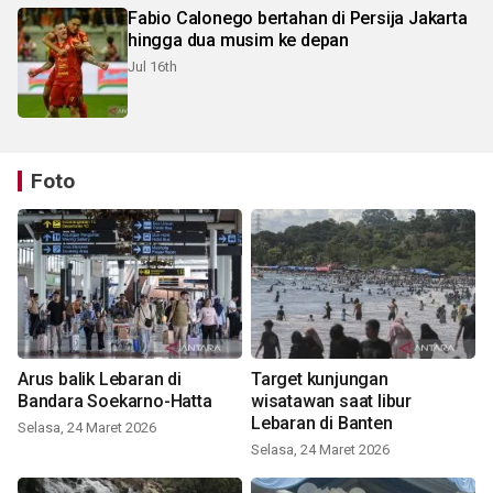
Fabio Calonego bertahan di Persija Jakarta
hingga dua musim ke depan
Jul 16th
Foto
Arus balik Lebaran di
Target kunjungan
Bandara Soekarno-Hatta
wisatawan saat libur
Lebaran di Banten
Selasa, 24 Maret 2026
Selasa, 24 Maret 2026