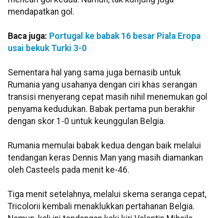
mendapatkan gol.
Baca juga:
Portugal ke babak 16 besar Piala Eropa
usai bekuk Turki 3-0
Sementara hal yang sama juga bernasib untuk
Rumania yang usahanya dengan ciri khas serangan
transisi menyerang cepat masih nihil menemukan gol
penyama kedudukan. Babak pertama pun berakhir
dengan skor 1-0 untuk keunggulan Belgia.
Rumania memulai babak kedua dengan baik melalui
tendangan keras Dennis Man yang masih diamankan
oleh Casteels pada menit ke-46.
Tiga menit setelahnya, melalui skema seranga cepat,
Tricolorii kembali menaklukkan pertahanan Belgia.