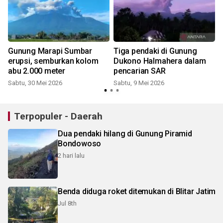
Gunung Marapi Sumbar
Tiga pendaki di Gunung
i
erupsi, semburkan kolom
Dukono Halmahera dalam
e
abu 2.000 meter
pencarian SAR
R
Sabtu, 30 Mei 2026
Sabtu, 9 Mei 2026
Terpopuler - Daerah
Dua pendaki hilang di Gunung Piramid
Bondowoso
2 hari lalu
Benda diduga roket ditemukan di Blitar Jatim
Jul 8th