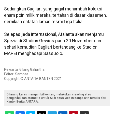
Sedangkan Cagliari, yang gagal menambah koleksi
enam poin milik mereka, tertahan di dasar klasemen,
demikian catatan laman resmi Liga Italia.
Selepas jeda internasional, Atalanta akan menjamu
Spezia di Stadion Gewiss pada 20 November dan
sehari kemudian Cagliari bertandang ke Stadion
MAPEI menghadapi Sassuolo.
Pewarta: Gilang Galiartha
Editor: Sambas
Copyright © ANTARA BANTEN 2021
Dilarang keras mengambil konten, melakukan crawling atau
pengindeksan otomatis untuk AI di situs web ini tanpa izin tertulis dari
Kantor Berita ANTARA.