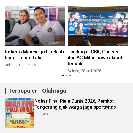
Roberto Mancini jadi pelatih
Tanding di GBK, Chelsea
baru Timnas Italia
dan AC Milan bawa skuad
terbaik
Rabu, 29 Juli 2026
Selasa, 28 Juli 2026
S
Terpopuler - Olahraga
Nobar Final Piala Dunia 2026, Pemkot
Tangerang ajak warga jaga sportivitas
Jul 19th