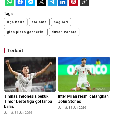
Tags:
liga italia
atalanta
cagliari
gian piero gasperini
duvan zapata
Terkait
Timnas Indonesia bekuk
Inter Milan resmi datangkan
Timor Leste tiga gol tanpa
John Stones
balas
Jumat, 31 Juli 2026
Jumat, 31 Juli 2026
S