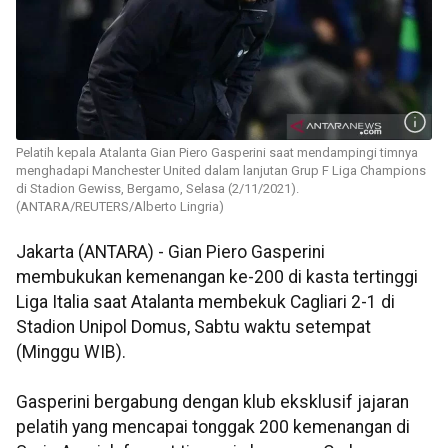
Pelatih kepala Atalanta Gian Piero Gasperini saat mendampingi timnya
menghadapi Manchester United dalam lanjutan Grup F Liga Champions
di Stadion Gewiss, Bergamo, Selasa (2/11/2021).
(ANTARA/REUTERS/Alberto Lingria)
Jakarta (ANTARA) - Gian Piero Gasperini
membukukan kemenangan ke-200 di kasta tertinggi
Liga Italia saat Atalanta membekuk Cagliari 2-1 di
Stadion Unipol Domus, Sabtu waktu setempat
(Minggu WIB).
Gasperini bergabung dengan klub eksklusif jajaran
pelatih yang mencapai tonggak 200 kemenangan di