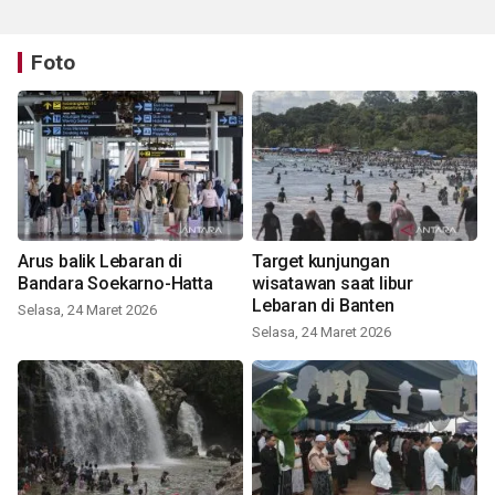
Foto
Arus balik Lebaran di
Target kunjungan
Bandara Soekarno-Hatta
wisatawan saat libur
Lebaran di Banten
Selasa, 24 Maret 2026
Selasa, 24 Maret 2026