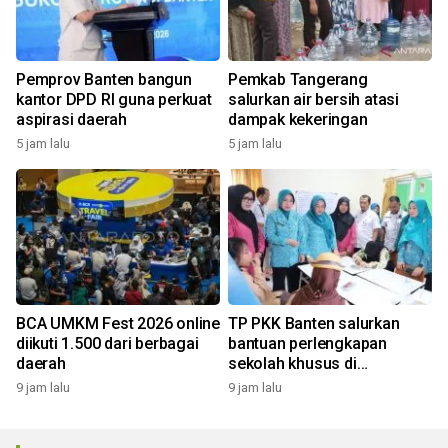
Pemprov Banten bangun
Pemkab Tangerang
kantor DPD RI guna perkuat
salurkan air bersih atasi
aspirasi daerah
dampak kekeringan
5 jam lalu
5 jam lalu
BCA UMKM Fest 2026 online
TP PKK Banten salurkan
diikuti 1.500 dari berbagai
bantuan perlengkapan
daerah
sekolah khusus di
Tangerang
9 jam lalu
9 jam lalu