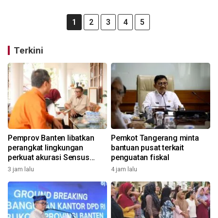
1
2
3
4
5
Terkini
Pemprov Banten libatkan
Pemkot Tangerang minta
perangkat lingkungan
bantuan pusat terkait
perkuat akurasi Sensus
penguatan fiskal
Ekonomi
3 jam lalu
4 jam lalu