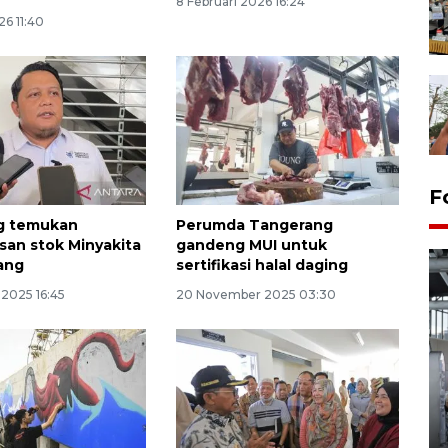
8 Februari 2026 16:24
6 11:40
F
g temukan
Perumda Tangerang
san stok Minyakita
gandeng MUI untuk
ang
sertifikasi halal daging
 2025 16:45
20 November 2025 03:30
Kunjungan Lebaran di Rutan
Kelas IIB Serang