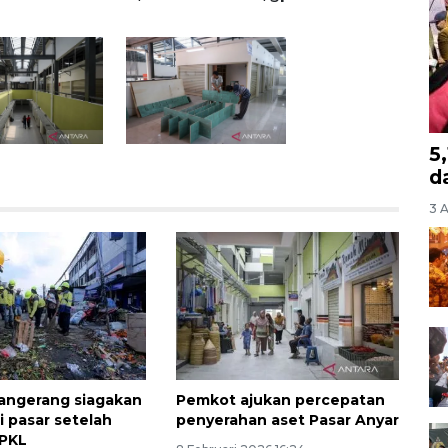
5
d
3 
angerang siagakan
Pemkot ajukan percepatan
i pasar setelah
penyerahan aset Pasar Anyar
 PKL