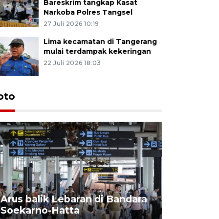
Bareskrim tangkap Kasat
Narkoba Polres Tangsel
27 Juli 2026 10:19
Lima kecamatan di Tangerang
mulai terdampak kekeringan
22 Juli 2026 18:03
oto
Arus balik Lebaran di Bandara
Target k
Soekarno-Hatta
saat libu