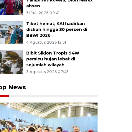
Tampines Rovers, Dion Markx
absen
31 Juli 2026 09:41
Tiket hemat, KAI hadirkan
diskon hingga 30 persen di
BBWI 2026
4 Agustus 2026 12:51
Bibit Siklon Tropis 94W
pemicu hujan lebat di
sejumlah wilayah
3 Agustus 2026 07:45
op News
ang mencari kios yang akan ditempatinya di Pasar Any
a (17/6/2025). Revitalisasi Pasar Anyar Kota Tangerang 
 menampung 1.676 kios dan los yang merupakan proyek 
 rampung dikerjakan oleh Kementerian Pekerjaan Umum
bulan ini. ANTARA FOTO/Putra M. Akbar