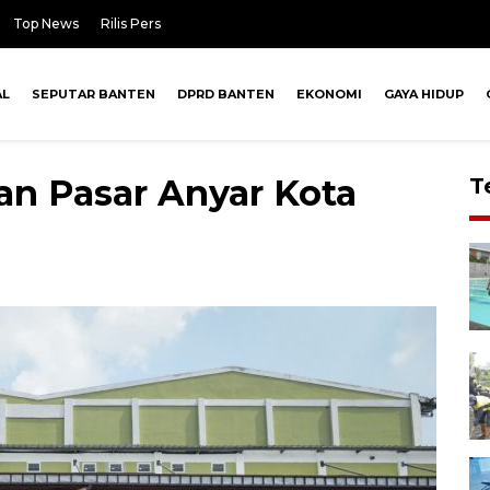
Top News
Rilis Pers
AL
SEPUTAR BANTEN
DPRD BANTEN
EKONOMI
GAYA HIDUP
an Pasar Anyar Kota
T