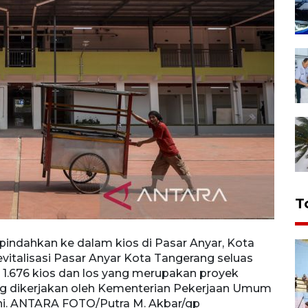
T
ndahkan ke dalam kios di Pasar Anyar, Kota
Pedag
evitalisasi Pasar Anyar Kota Tangerang seluas
Selas
1.676 kios dan los yang merupakan proyek
serta
ung dikerjakan oleh Kementerian Pekerjaan Umum
telah
ini. ANTARA FOTO/Putra M. Akbar/gp
pada 