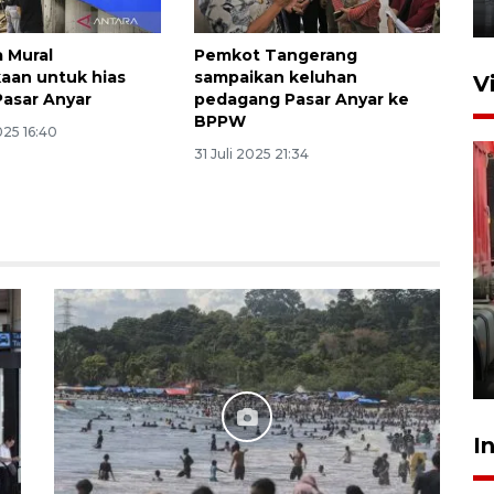
22 Maret 2026 21:26
 Mural
Pemkot Tangerang
aan untuk hias
sampaikan keluhan
V
asar Anyar
pedagang Pasar Anyar ke
BPPW
025 16:40
31 Juli 2025 21:34
Kunjungi Cilegon, China lirik
potensi kerjasama di bidang
maritim
31 Juli 2026 17:40
I