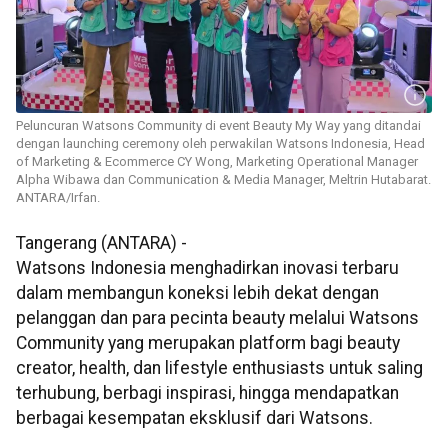
Peluncuran Watsons Community di event Beauty My Way yang ditandai
dengan launching ceremony oleh perwakilan Watsons Indonesia, Head
of Marketing & Ecommerce CY Wong, Marketing Operational Manager
Alpha Wibawa dan Communication & Media Manager, Meltrin Hutabarat.
ANTARA/Irfan.
Tangerang (ANTARA) -
Watsons Indonesia menghadirkan inovasi terbaru
dalam membangun koneksi lebih dekat dengan
pelanggan dan para pecinta beauty melalui Watsons
Community yang merupakan platform bagi beauty
creator, health, dan lifestyle enthusiasts untuk saling
terhubung, berbagi inspirasi, hingga mendapatkan
berbagai kesempatan eksklusif dari Watsons.