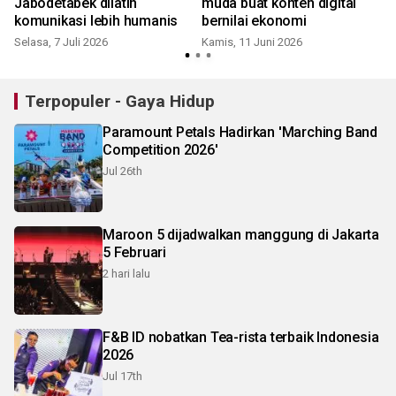
Jabodetabek dilatih
muda buat konten digital
komunikasi lebih humanis
bernilai ekonomi
Selasa, 7 Juli 2026
Kamis, 11 Juni 2026
S
Terpopuler - Gaya Hidup
Paramount Petals Hadirkan 'Marching Band
Competition 2026'
Jul 26th
Maroon 5 dijadwalkan manggung di Jakarta
5 Februari
2 hari lalu
F&B ID nobatkan Tea-rista terbaik Indonesia
2026
Jul 17th