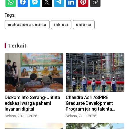
Tags:
mahasiswa untirta
inklusi
unitirta
Terkait
Diskominfo Serang-Untirta
Chandra Asri ASPIRE
edukasi warga pahami
Graduate Development
layanan digital
Program jaring talenta
muda Indonesia
Selasa, 28 Juli 2026
Selasa, 7 Juli 2026
S