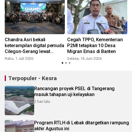
Chandra Asri bekali
Cegah TPPO, Kementerian
keterampilan digital pemuda
P2MI tetapkan 10 Desa
Cilegon-Serang lewat
Migran Emas di Banten
CHAMP! Journey
Rabu, 1 Juli 2026
Selasa, 16 Juni 2026
Terpopuler - Kesra
Rancangan proyek PSEL di Tangerang
masuk tahapan uji kelayakan
2 hari lalu
Program RTLH di Lebak ditargetkan rampung
akhir Agustus ini