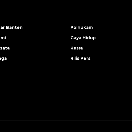
ar Banten
Polhukam
omi
Gaya Hidup
isata
Kesra
aga
Rilis Pers