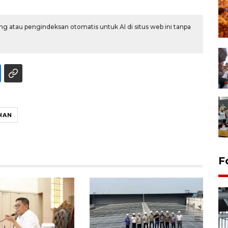
g atau pengindeksan otomatis untuk AI di situs web ini tanpa
HAN
F