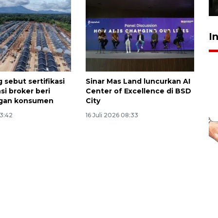
31 Juli 2026 17:40
I
sebut sertifikasi
Sinar Mas Land luncurkan AI
i broker beri
Center of Excellence di BSD
ngan konsumen
City
13:42
16 Juli 2026 08:33