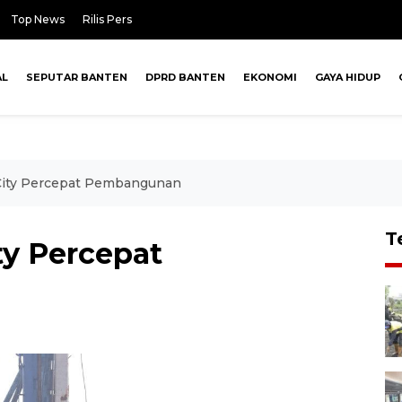
Top News
Rilis Pers
AL
SEPUTAR BANTEN
DPRD BANTEN
EKONOMI
GAYA HIDUP
 City Percepat Pembangunan
T
ty Percepat