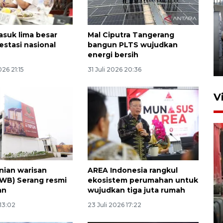
suk lima besar
Mal Ciputra Tangerang
Kunjungan Lebaran di Rutan
estasi nasional
bangun PLTS wujudkan
Kelas IIB Serang
energi bersih
22 Maret 2026 21:26
26 21:15
31 Juli 2026 20:36
V
nian warisan
AREA Indonesia rangkul
WB) Serang resmi
ekosistem perumahan untuk
Kunjungi Cilegon, China lirik
an
wujudkan tiga juta rumah
potensi kerjasama di bidang
 13:02
23 Juli 2026 17:22
maritim