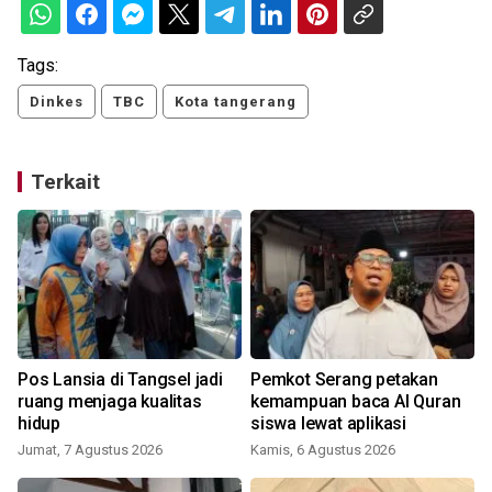
Tags:
Dinkes
TBC
Kota tangerang
Terkait
Pos Lansia di Tangsel jadi
Pemkot Serang petakan
n
ruang menjaga kualitas
kemampuan baca Al Quran
hidup
siswa lewat aplikasi
Jumat, 7 Agustus 2026
Kamis, 6 Agustus 2026