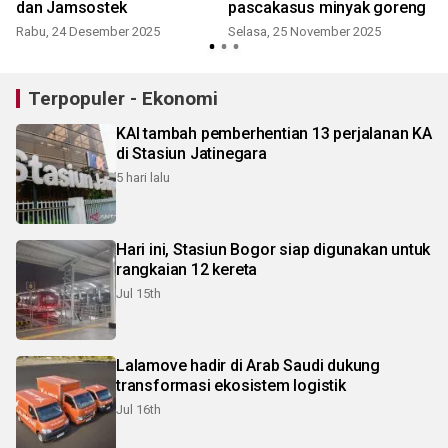
dan Jamsostek
pascakasus minyak goreng
Rabu, 24 Desember 2025
Selasa, 25 November 2025
R
Terpopuler - Ekonomi
KAI tambah pemberhentian 13 perjalanan KA
di Stasiun Jatinegara
5 hari lalu
Hari ini, Stasiun Bogor siap digunakan untuk
rangkaian 12 kereta
Jul 15th
Lalamove hadir di Arab Saudi dukung
transformasi ekosistem logistik
Jul 16th