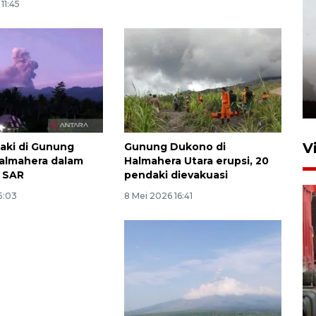
11:45
V
aki di Gunung
Gunung Dukono di
almahera dalam
Halmahera Utara erupsi, 20
 SAR
pendaki dievakuasi
5:03
8 Mei 2026 16:41