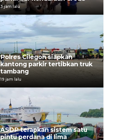
3 jam lalu
Polres Cilegon siapkan
kantong parkir tertibkan truk
tambang
19 jam lalu
ASDP terapkan sistem satu
pintu perdana di lima