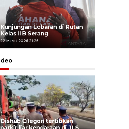
Kunjungan Lebaran di Rutan
Kelas IIB Serang
22 Maret 2026 21:26
ideo
Dishub Cilegon tertibkan
parkir liar kendaraan di JLS