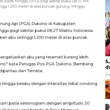
pada Minggu (01/12) pagi sekitar pukul 08.27 Wit
nggi 1.200 meter di atas puncak gunung, Minggu
nung Api (PGA) Dukono di Kabupaten
nggu pagi sekitar pukul 08.27 Waktu Indonesia
an abu setinggi 1.200 meter di atas puncak
mengeluarkan abu yang teramati kurang lebih
5
kono," kata Petugas Pos PGA Dukono, Bambang
d
dipantau dari Ternate.
3 
 hingga kelabu dengan intensitas tebal condong
erekam pada seismogram dengan amplitudo 20