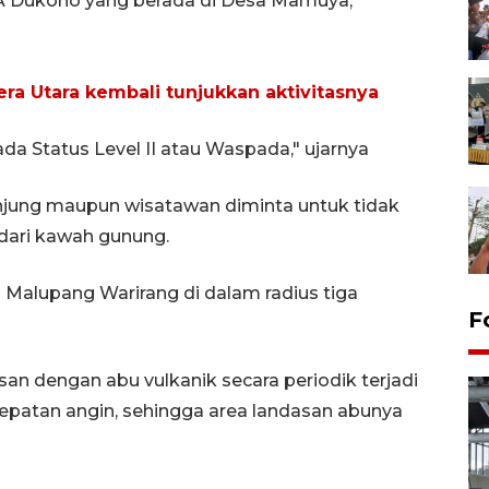
GA Dukono yang berada di Desa Mamuya,
a Utara kembali tunjukkan aktivitasnya
a Status Level II atau Waspada," ujarnya
unjung maupun wisatawan diminta untuk tidak
 dari kawah gunung.
Malupang Warirang di dalam radius tiga
F
san dengan abu vulkanik secara periodik terjadi
epatan angin, sehingga area landasan abunya