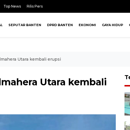
Top News
Rilis Pers
AL
SEPUTAR BANTEN
DPRD BANTEN
EKONOMI
GAYA HIDUP
ahera Utara kembali erupsi
T
mahera Utara kembali