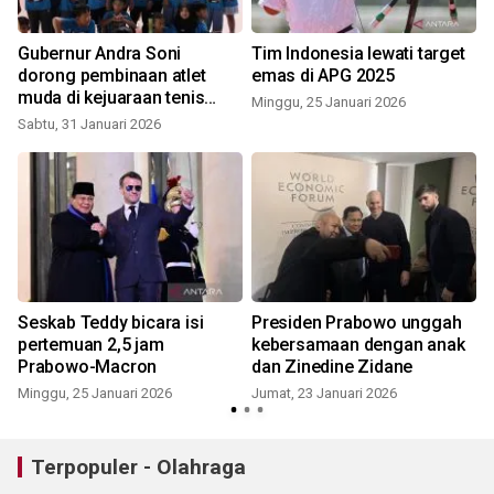
Gubernur Andra Soni
Tim Indonesia lewati target
dorong pembinaan atlet
emas di APG 2025
muda di kejuaraan tenis
Minggu, 25 Januari 2026
junior
Sabtu, 31 Januari 2026
K
h
Seskab Teddy bicara isi
Presiden Prabowo unggah
pertemuan 2,5 jam
kebersamaan dengan anak
Prabowo-Macron
dan Zinedine Zidane
Minggu, 25 Januari 2026
Jumat, 23 Januari 2026
K
Terpopuler - Olahraga