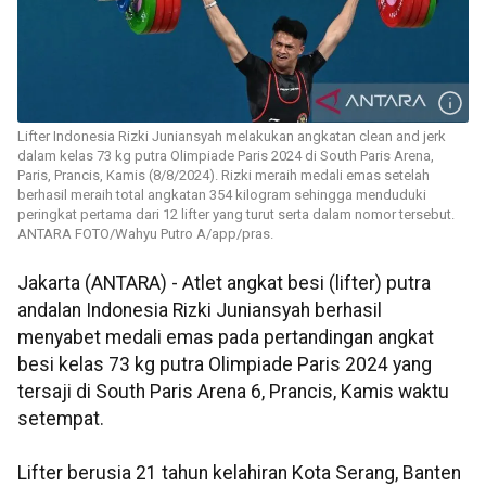
Lifter Indonesia Rizki Juniansyah melakukan angkatan clean and jerk
dalam kelas 73 kg putra Olimpiade Paris 2024 di South Paris Arena,
Paris, Prancis, Kamis (8/8/2024). Rizki meraih medali emas setelah
berhasil meraih total angkatan 354 kilogram sehingga menduduki
peringkat pertama dari 12 lifter yang turut serta dalam nomor tersebut.
ANTARA FOTO/Wahyu Putro A/app/pras.
Jakarta (ANTARA) - Atlet angkat besi (lifter) putra
andalan Indonesia Rizki Juniansyah berhasil
menyabet medali emas pada pertandingan angkat
besi kelas 73 kg putra Olimpiade Paris 2024 yang
tersaji di South Paris Arena 6, Prancis, Kamis waktu
setempat.
Lifter berusia 21 tahun kelahiran Kota Serang, Banten