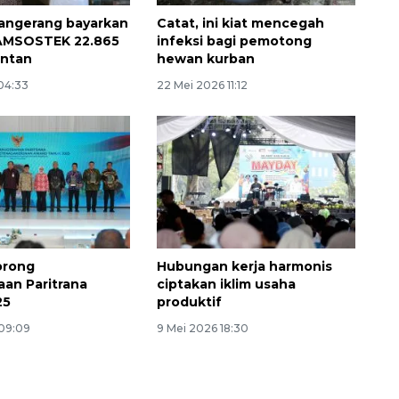
angerang bayarkan
Catat, ini kiat mencegah
JAMSOSTEK 22.865
infeksi bagi pemotong
entan
hewan kurban
 04:33
22 Mei 2026 11:12
Ekonomi triwulan II-2026
tumbuh 5,29 persen
orong
Hubungan kerja harmonis
2026-08-06 18:45:00
an Paritrana
ciptakan iklim usaha
25
produktif
 09:09
9 Mei 2026 18:30