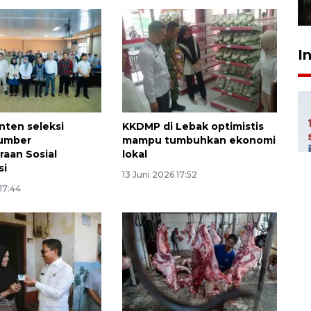
31 Juli 2026 17:40
I
nten seleksi
KKDMP di Lebak optimistis
Sumber
mampu tumbuhkan ekonomi
raan Sosial
lokal
si
13 Juni 2026 17:52
 17:44