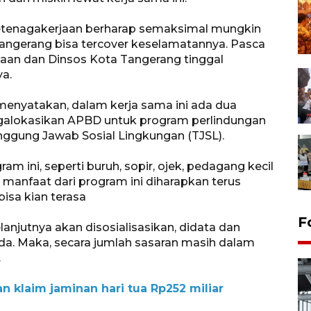
Ketenagakerjaan berharap semaksimal mungkin
 Tangerang bisa tercover keselamatannya. Pasca
jaan dan Dinsos Kota Tangerang tinggal
ya.
menyatakan, dalam kerja sama ini ada dua
ngalokasikan APBD untuk program perlindungan
anggung Jawab Sosial Lingkungan (TJSL).
 ini, seperti buruh, sopir, ojek, pedagang kecil
manfaat dari program ini diharapkan terus
isa kian terasa
F
lanjutnya akan disosialisasikan, didata dan
da. Maka, secara jumlah sasaran masih dalam
.
n klaim jaminan hari tua Rp252 miliar