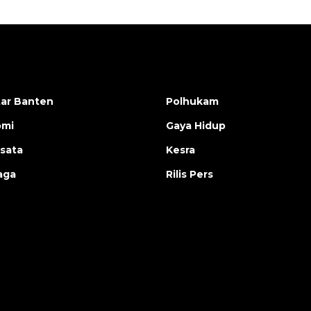
ar Banten
Polhukam
omi
Gaya Hidup
isata
Kesra
aga
Rilis Pers