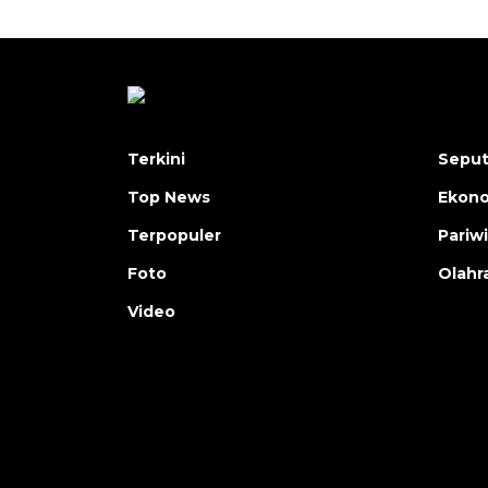
Terkini
Seput
Top News
Ekon
Terpopuler
Pariw
Foto
Olahr
Video