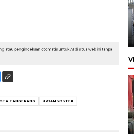
Kunjungan Lebaran di Rutan
Kelas IIB Serang
22 Maret 2026 21:26
g atau pengindeksan otomatis untuk AI di situs web ini tanpa
V
OTA TANGERANG
BPJAMSOSTEK
Kunjungi Cilegon, China lirik
potensi kerjasama di bidang
maritim