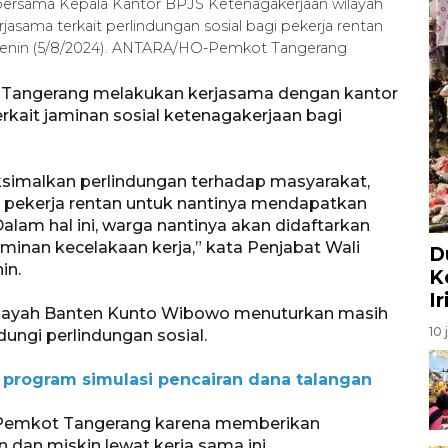
 bersama Kepala Kantor BPJS Ketenagakerjaan wilayah
ama terkait perlindungan sosial bagi pekerja rentan
 Senin (5/8/2024). ANTARA/HO-Pemkot Tangerang
 Tangerang melakukan kerjasama dengan kantor
rkait jaminan sosial ketenagakerjaan bagi
ksimalkan perlindungan terhadap masyarakat,
 pekerja rentan untuk nantinya mendapatkan
alam hal ini, warga nantinya akan didaftarkan
inan kecelakaan kerja,” kata Penjabat Wali
D
in.
K
I
ilayah Banten Kunto Wibowo menuturkan masih
10 
dungi perlindungan sosial.
 program simulasi pencairan dana talangan
a Pemkot Tangerang karena memberikan
 dan miskin lewat kerja sama ini.