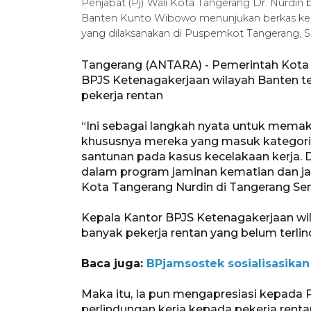
Penjabat (Pj) Wali Kota Tangerang Dr. Nurdin
Banten Kunto Wibowo menunjukan berkas kerjas
yang dilaksanakan di Puspemkot Tangerang,
Tangerang (ANTARA) - Pemerintah Kota
BPJS Ketenagakerjaan wilayah Banten te
pekerja rentan
“Ini sebagai langkah nyata untuk mema
khususnya mereka yang masuk kategori
santunan pada kasus kecelakaan kerja. D
dalam program jaminan kematian dan jam
Kota Tangerang Nurdin di Tangerang Sen
Kepala Kantor BPJS Ketenagakerjaan w
banyak pekerja rentan yang belum terlin
Baca juga:
BPjamsostek sosialisasikan
Maka itu, Ia pun mengapresiasi kepad
perlindungan kerja kepada pekerja rentan