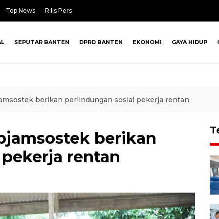
Top News
Rilis Pers
AL
SEPUTAR BANTEN
DPRD BANTEN
EKONOMI
GAYA HIDUP
sostek berikan perlindungan sosial pekerja rentan
T
jamsostek berikan
 pekerja rentan