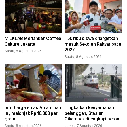
MILKLAB Meriahkan Coffee
150 ribu siswa ditargetkan
Culture Jakarta
masuk Sekolah Rakyat pada
2027
Sabtu, 8 Agustus 2026
Sabtu, 8 Agustus 2026
g
Info harga emas Antam hari
Tingkatkan kenyamanan
ini, melonjak Rp40.000 per
pelanggan, Stasiun
gram
Cikampek dilengkapi peron
tinggi
Sabtu, 8 Agustus 2026
Jumat, 7 Agustus 2026