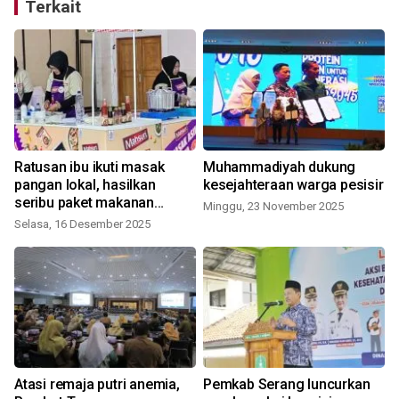
Terkait
Ratusan ibu ikuti masak
Muhammadiyah dukung
pangan lokal, hasilkan
kesejahteraan warga pesisir
seribu paket makanan
Minggu, 23 November 2025
bergizi
Selasa, 16 Desember 2025
S
Atasi remaja putri anemia,
Pemkab Serang luncurkan