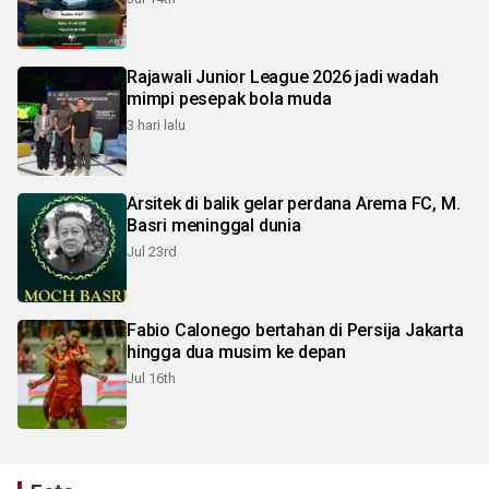
Rajawali Junior League 2026 jadi wadah
mimpi pesepak bola muda
3 hari lalu
Arsitek di balik gelar perdana Arema FC, M.
Basri meninggal dunia
Jul 23rd
Fabio Calonego bertahan di Persija Jakarta
hingga dua musim ke depan
Jul 16th