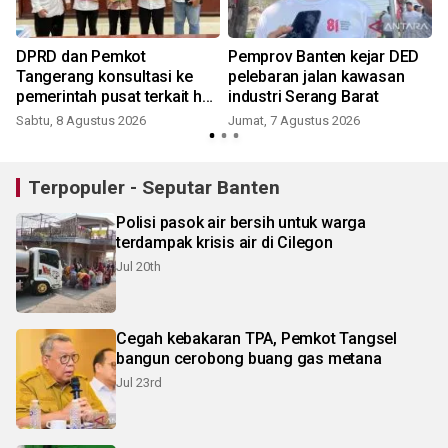
i
DPRD dan Pemkot
Pemprov Banten kejar DED
Tangerang konsultasi ke
pelebaran jalan kawasan
pemerintah pusat terkait hak
industri Serang Barat
PPPK
Sabtu, 8 Agustus 2026
Jumat, 7 Agustus 2026
Terpopuler - Seputar Banten
Polisi pasok air bersih untuk warga
terdampak krisis air di Cilegon
Jul 20th
Cegah kebakaran TPA, Pemkot Tangsel
bangun cerobong buang gas metana
Jul 23rd