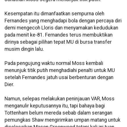
Kesempatan itu dimanfaatkan sempurna oleh
Fernandes yang menghadapi bola dengan percaya diri
demi mengecoh Lloris dan menyamakan kedudukan
pada menit ke-81. Fernandes terus membuktikan
dirinya sebagai pilihan tepat MU di bursa transfer
musim dingin lalu.
Pada pengujung waktu normal Moss kembali
menunjuk titik putih menghadiahi penalti untuk MU
setelah Fernandes jatuh usai berbenturan dengan
Dier.
Namun, selepas melakukan peninjauan VAR, Moss
menganulir keputusannya itu, tapi bahaya bagi
Tottenham belum mereda sebab dalam serangan
pemungkas Shaw mengirimkan umpan matang untuk