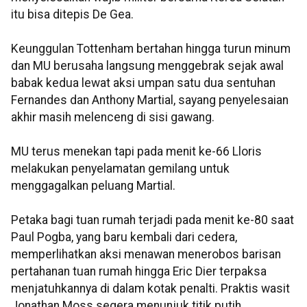
itu bisa ditepis De Gea.
Keunggulan Tottenham bertahan hingga turun minum
dan MU berusaha langsung menggebrak sejak awal
babak kedua lewat aksi umpan satu dua sentuhan
Fernandes dan Anthony Martial, sayang penyelesaian
akhir masih melenceng di sisi gawang.
MU terus menekan tapi pada menit ke-66 Lloris
melakukan penyelamatan gemilang untuk
menggagalkan peluang Martial.
Petaka bagi tuan rumah terjadi pada menit ke-80 saat
Paul Pogba, yang baru kembali dari cedera,
memperlihatkan aksi menawan menerobos barisan
pertahanan tuan rumah hingga Eric Dier terpaksa
menjatuhkannya di dalam kotak penalti. Praktis wasit
Jonathan Moss segera menunjuk titik putih.