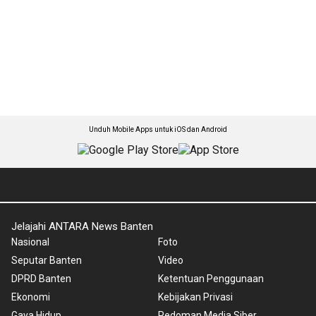
Unduh Mobile Apps untuk iOS dan Android
Jelajahi ANTARA News Banten
Nasional
Foto
Seputar Banten
Video
DPRD Banten
Ketentuan Penggunaan
Ekonomi
Kebijakan Privasi
Gaya Hidup
Pedoman Media Siber