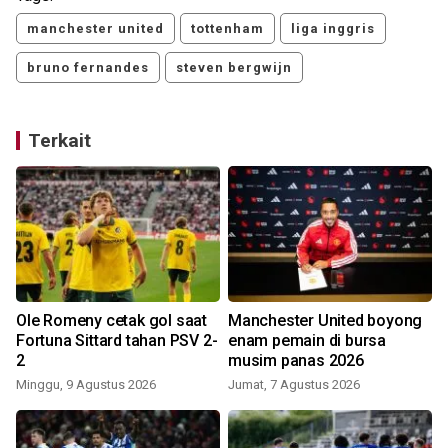
manchester united
tottenham
liga inggris
bruno fernandes
steven bergwijn
Terkait
Ole Romeny cetak gol saat
Manchester United boyong
Fortuna Sittard tahan PSV 2-
enam pemain di bursa
2
musim panas 2026
J
Minggu, 9 Agustus 2026
Jumat, 7 Agustus 2026