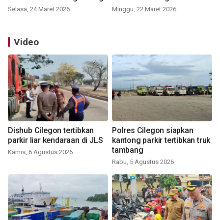
Selasa, 24 Maret 2026
Minggu, 22 Maret 2026
Video
Dishub Cilegon tertibkan
Polres Cilegon siapkan
parkir liar kendaraan di JLS
kantong parkir tertibkan truk
tambang
Kamis, 6 Agustus 2026
Rabu, 5 Agustus 2026