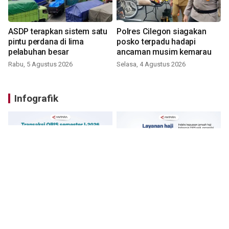
ASDP terapkan sistem satu
Polres Cilegon siagakan
pintu perdana di lima
posko terpadu hadapi
pelabuhan besar
ancaman musim kemarau
Rabu, 5 Agustus 2026
Selasa, 4 Agustus 2026
Infografik