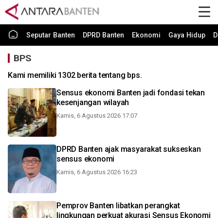
Seputar Banten
DPRD Banten
Ekonomi
Gaya Hidup
D
BPS
Kami memiliki 1302 berita tentang bps.
Sensus ekonomi Banten jadi fondasi tekan
kesenjangan wilayah
Kamis, 6 Agustus 2026 17:07
DPRD Banten ajak masyarakat sukseskan
sensus ekonomi
Kamis, 6 Agustus 2026 16:23
Pemprov Banten libatkan perangkat
lingkungan perkuat akurasi Sensus Ekonomi