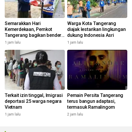
Semarakkan Hari
Warga Kota Tangerang
Kemerdekaan, Pemkot
diajak lestarikan lingkungan
Tangerang bagikan bendera
dukung Indonesia Asri
ke warga
1 jam lalu
1 jam lalu
Terkait izin tinggal, Imigrasi
Pemain Persita Tangerang
deportasi 25 warga negara
terus bangun adaptasi,
Vietnam
termasuk Ramalingom
1 jam lalu
2 jam lalu