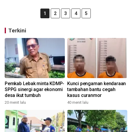
1
2
3
4
5
Terkini
Pemkab Lebak minta KDMP-
Kunci pengaman kendaraan
SPPG sinergi agar ekonomi
tambahan bantu cegah
desa ikut tumbuh
kasus curanmor
20 menit lalu
40 menit lalu