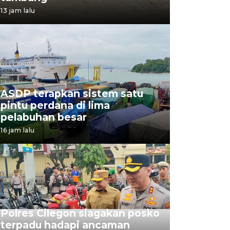
13 jam lalu
ASDP terapkan sistem satu
pintu perdana di lima
pelabuhan besar
16 jam lalu
Polres Cilegon siagakan posko
terpadu hadapi ancaman