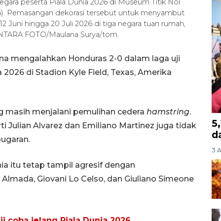
ara peserta Piala Dunia 2026 di Museum Titik Nol
26). Pemasangan dekorasi tersebut untuk menyambut
2 Juni hingga 20 Juli 2026 di tiga negara tuan rumah,
. ANTARA FOTO/Maulana Surya/tom.
ina mengalahkan Honduras 2-0 dalam laga uji
 2026 di Stadion Kyle Field, Texas, Amerika
ng masih menjalani pemulihan cedera
hamstring
.
5
ti Julian Alvarez dan Emiliano Martinez juga tidak
d
bugaran.
3 
ia itu tetap tampil agresif dengan
Almada, Giovani Lo Celso, dan Giuliano Simeone
uji coba jelang Piala Dunia 2026