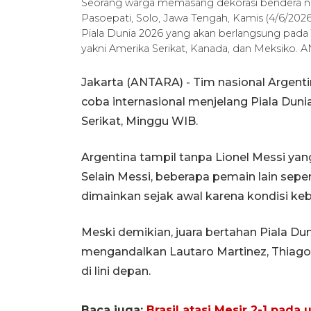
Seorang warga memasang dekorasi bendera neg
Pasoepati, Solo, Jawa Tengah, Kamis (4/6/20
Piala Dunia 2026 yang akan berlangsung pada 1
yakni Amerika Serikat, Kanada, dan Meksiko
Jakarta (ANTARA) - Tim nasional Argent
coba internasional menjelang Piala Dunia
Serikat, Minggu WIB.
Argentina tampil tanpa Lionel Messi ya
Selain Messi, beberapa pemain lain seper
dimainkan sejak awal karena kondisi ke
Meski demikian, juara bertahan Piala Dun
mengandalkan Lautaro Martinez, Thiago 
di lini depan.
Baca juga:
Brasil atasi Mesir 2-1 pada 