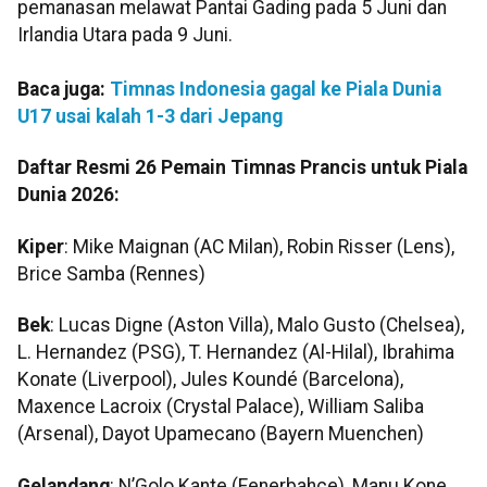
pemanasan melawat Pantai Gading pada 5 Juni dan
Irlandia Utara pada 9 Juni.
Baca juga:
Timnas Indonesia gagal ke Piala Dunia
U17 usai kalah 1-3 dari Jepang
Daftar Resmi 26 Pemain Timnas Prancis untuk Piala
Dunia 2026:
Kiper
: Mike Maignan (AC Milan), Robin Risser (Lens),
Brice Samba (Rennes)
Bek
: Lucas Digne (Aston Villa), Malo Gusto (Chelsea),
L. Hernandez (PSG), T. Hernandez (Al-Hilal), Ibrahima
Konate (Liverpool), Jules Koundé (Barcelona),
Maxence Lacroix (Crystal Palace), William Saliba
(Arsenal), Dayot Upamecano (Bayern Muenchen)
Gelandang
: N’Golo Kante (Fenerbahçe), Manu Kone