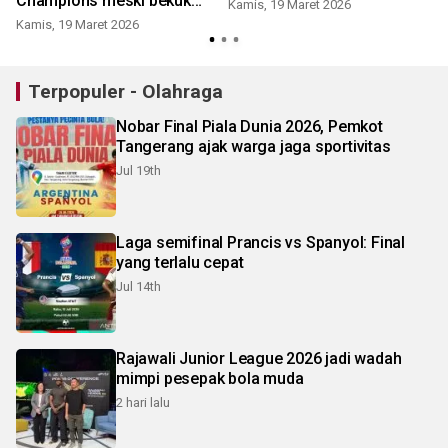
Champions meski bekuk
Kamis, 19 Maret 2026
Atletico
Kamis, 19 Maret 2026
Terpopuler - Olahraga
Nobar Final Piala Dunia 2026, Pemkot
Tangerang ajak warga jaga sportivitas
Jul 19th
Laga semifinal Prancis vs Spanyol: Final
yang terlalu cepat
Jul 14th
Rajawali Junior League 2026 jadi wadah
mimpi pesepak bola muda
2 hari lalu