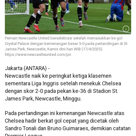
Pemain Newcastle United berselebrasi setelah memasukkan ke gol
Crystal Palace dengan kemenangan besar 5-0 pada pertandingan di St
James Park, Newcastle, Kamis dini hari WIB (17/4/2025).
https://www.newcastleunited.com/pri.
Jakarta (ANTARA) -
Newcastle naik ke peringkat ketiga klasemen
sementara Liga Inggris setelah menekuk Chelsea
dengan skor 2-0 pada pekan ke-36 di Stadion St.
James Park, Newcastle, Minggu.
Pada pertandingan ini kemenangan Newcastle atas
Chelsea hadir berkat gol cepat yang dicetak oleh
Sandro Tonali dan Bruno Guimaraes, demikian catatan
Premier League.