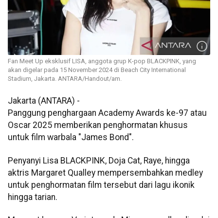
Fan Meet Up eksklusif LISA, anggota grup K-pop BLACKPINK, yang
akan digelar pada 15 November 2024 di Beach City International
Stadium, Jakarta. ANTARA/Handout/am.
Jakarta (ANTARA) -
Panggung penghargaan Academy Awards ke-97 atau
Oscar 2025 memberikan penghormatan khusus
untuk film warbala "James Bond".
Penyanyi Lisa BLACKPINK, Doja Cat, Raye, hingga
aktris Margaret Qualley mempersembahkan medley
untuk penghormatan film tersebut dari lagu ikonik
hingga tarian.