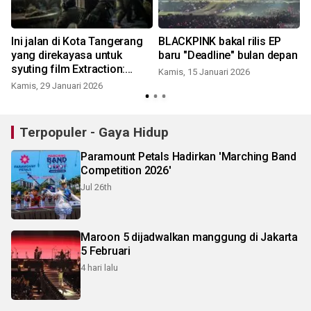
Ini jalan di Kota Tangerang
BLACKPINK bakal rilis EP
yang direkayasa untuk
baru "Deadline" bulan depan
syuting film Extraction:
Kamis, 15 Januari 2026
Tygo
Kamis, 29 Januari 2026
Terpopuler - Gaya Hidup
Paramount Petals Hadirkan 'Marching Band
Competition 2026'
Jul 26th
Maroon 5 dijadwalkan manggung di Jakarta
5 Februari
4 hari lalu