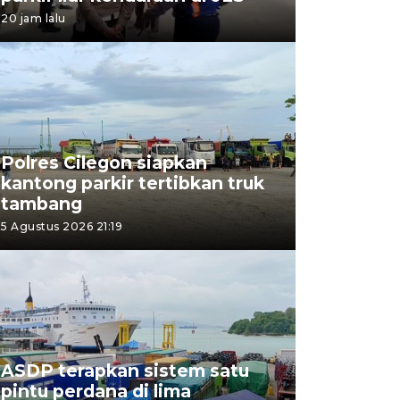
20 jam lalu
Polres Cilegon siapkan
kantong parkir tertibkan truk
tambang
5 Agustus 2026 21:19
ASDP terapkan sistem satu
pintu perdana di lima