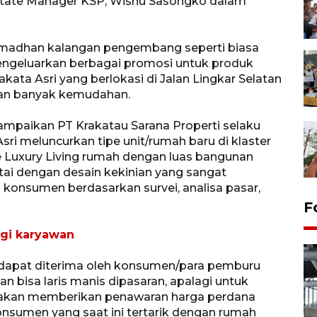
Estate Manager KSP, Wisnu Sasongko dalam
madhan kalangan pengembang seperti biasa
geluarkan berbagai promosi untuk produk
ta Asri yang berlokasi di Jalan Lingkar Selatan
kan banyak kemudahan.
mpaikan PT Krakatau Sarana Properti selaku
 meluncurkan tipe unit/rumah baru di klaster
e Luxury Living rumah dengan luas bangunan
tai dengan desain kekinian yang sangat
konsumen berdasarkan survei, analisa pasar,
F
agi karyawan
 dapat diterima oleh konsumen/para pemburu
n bisa laris manis dipasaran, apalagi untuk
 akan memberikan penawaran harga perdana
onsumen yang saat ini tertarik dengan rumah