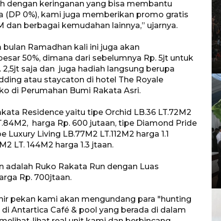
 dengan keringanan yang bisa membantu
 (DP 0%), kami juga memberikan promo gratis
M dan berbagai kemudahan lainnya,” ujarnya.
 bulan Ramadhan kali ini juga akan
sar 50%, dimana dari sebelumnya Rp. 5jt untuk
2,5jt saja dan juga hadiah langsung berupa
ding atau staycaton di hotel The Royale
uko di Perumahan Bumi Rakata Asri.
akata Residence yaitu tipe Orchid LB.36 LT.72M2
LT.84M2, harga Rp. 600 jutaan, tipe Diamond Pride
e Luxury Living LB.77M2 LT.112M2 harga 1.1
M2 LT. 144M2 harga 1.3 jtaan.
n adalah Ruko Rakata Run dengan Luas
rga Rp. 700jtaan.
hir pekan kami akan mengundang para "hunting
di Antartica Café & pool yang berada di dalam
lihat-lihat real unit kami dan berbincang