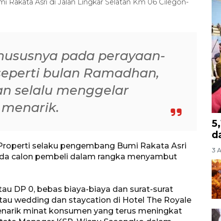
Rakata Asri di Jalan Lingkar Selatan Km 06 Cilegon-
 khususnya pada perayaan-
seperti bulan Ramadhan,
an selalu menggelar
menarik.
5
d
 Properti selaku pengembang Bumi Rakata Asri
3 
a calon pembeli dalam rangka menyambut
au DP 0, bebas biaya-biaya dan surat-surat
atau wedding dan staycation di Hotel The Royale
menarik minat konsumen yang terus meningkat