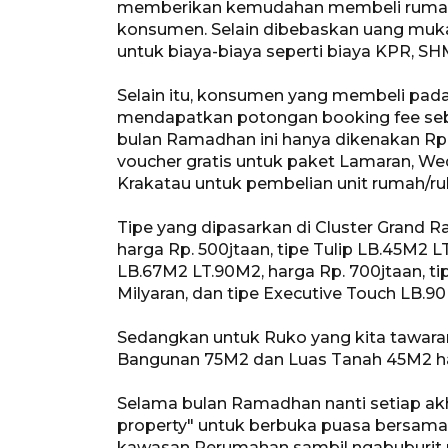
memberikan kemudahan membeli rumah
konsumen. Selain dibebaskan uang muka
untuk biaya-biaya seperti biaya KPR, SH
Selain itu, konsumen yang membeli pada
mendapatkan potongan booking fee sebe
bulan Ramadhan ini hanya dikenakan Rp. 
voucher gratis untuk paket Lamaran, Wed
Krakatau untuk pembelian unit rumah/r
Tipe yang dipasarkan di Cluster Grand R
harga Rp. 500jtaan, tipe Tulip LB.45M2 
LB.67M2 LT.90M2, harga Rp. 700jtaan, tip
Milyaran, dan tipe Executive Touch LB.90
Sedangkan untuk Ruko yang kita tawara
Bangunan 75M2 dan Luas Tanah 45M2 ha
Selama bulan Ramadhan nanti setiap ak
property" untuk berbuka puasa bersama 
kawasan Perumahan sambil ngabuburit me