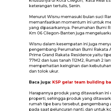
khususnya di Kota Cilegon," kata Real 
keterangan tertulis, Senin.
Menurut Wisnu memasuki bulan suci Ra
memanfaatkan momentum ini untuk men
yang dipasarkannya. Perumahan Bumi Raka
Km 06 Cilegon-Banten juga mengeluar
Wisnu dalam kesempatan ini juga menya
pengembang Perumahan Bumi Rakata Asri
Prime Grand Rakata Residence yaitu tip
77M2 dan luas tanah 112M2, Rumah 2 lan
memperhatian keinginan dan kebutuhan 
dan tolok ukur.
Baca juga:
KSP gelar team building b
Harapannya produk yang ditawarkan ini
properti, sehingga produk yang ditawarka
rumah tipe baru tersebut, pengembang
pada saat peluncuran nanti, dan untuk k