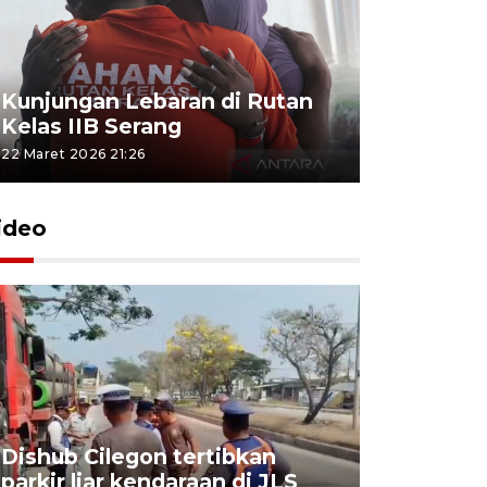
Kunjungan Lebaran di Rutan
Kelas IIB Serang
22 Maret 2026 21:26
ideo
Dishub Cilegon tertibkan
parkir liar kendaraan di JLS