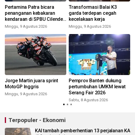
B
Pertamina Patra bicara
Transformasi Balai K3
penanganan kebakaran
garda terdepan cegah
kendaraan di SPBU Cilendek
kecelakaan kerja
Bogor
Minggu, 9 Agustus 2026
Minggu, 9 Agustus 2026
e
Jorge Martin juara sprint
Pemprov Banten dukung
MotoGP Inggris
pertumbuhan UMKM lewat
Serang Fair 2026
Minggu, 9 Agustus 2026
Sabtu, 8 Agustus 2026
Terpopuler - Ekonomi
KAI tambah pemberhentian 13 perjalanan KA