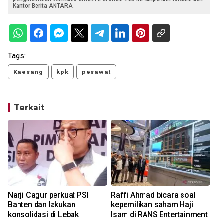
Kantor Berita ANTARA.
Tags:
Kaesang
kpk
pesawat
Terkait
Narji Cagur perkuat PSI
Raffi Ahmad bicara soal
n
Banten dan lakukan
kepemilikan saham Haji
konsolidasi di Lebak
Isam di RANS Entertainment