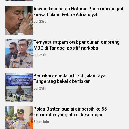
Alasan kesehatan Hotman Paris mundur jadi
kuasa hukum Febrie Adriansyah
Jul 23rd
Ternyata satpam otak pencurian ompreng
MBG di Tangsel positif narkoba
Jul 29th
Pemakai sepeda listrik di jalan raya
Tangerang bakal ditertibkan
Jul 29th
Polda Banten suplai air bersih ke 55
kecamatan yang alami kekeringan
5 hari lalu