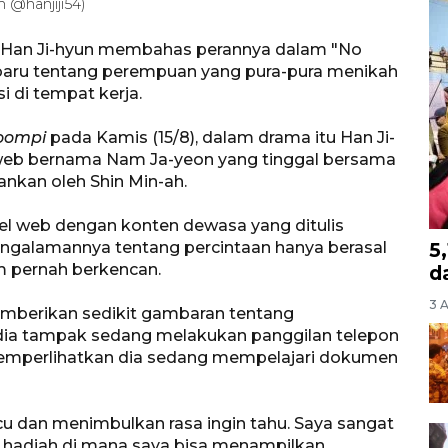
m @hanjiji54)
an Han Ji-hyun membahas perannya dalam "No
baru tentang perempuan yang pura-pura menikah
 di tempat kerja.
oompi
pada Kamis (15/8), dalam drama itu Han Ji-
 web bernama Nam Ja-yeon yang tinggal bersama
nkan oleh Shin Min-ah.
el web dengan konten dewasa yang ditulis
engalamannya tentang percintaan hanya berasal
5
um pernah berkencan.
d
3 
emberikan sedikit gambaran tentang
 dia tampak sedang melakukan panggilan telepon
 memperlihatkan dia sedang mempelajari dokumen
cu dan menimbulkan rasa ingin tahu. Saya sangat
i hadiah di mana saya bisa menampilkan