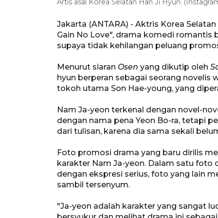
Artis asal Korea Selatan Han Ji Hyun. (Instagra
Jakarta (ANTARA) - Aktris Korea Selat
Gain No Love", drama komedi romantis 
supaya tidak kehilangan peluang promosi
Menurut siaran
Osen
yang dikutip oleh
S
hyun berperan sebagai seorang novelis
tokoh utama Son Hae-young, yang dipera
Nam Ja-yeon terkenal dengan novel-nov
dengan nama pena Yeon Bo-ra, tetapi p
dari tulisan, karena dia sama sekali bel
Foto promosi drama yang baru dirilis m
karakter Nam Ja-yeon. Dalam satu foto
dengan ekspresi serius, foto yang lain
sambil tersenyum.
"Ja-yeon adalah karakter yang sangat lu
bersyukur dan melihat drama ini sebaga