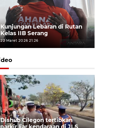
Kunjungan Lebaran di Rutan
Kelas IIB Serang
22 Maret 2026 21:26
ideo
Dishub Cilegon tertibkan
parkir liar kendaraan di JLS