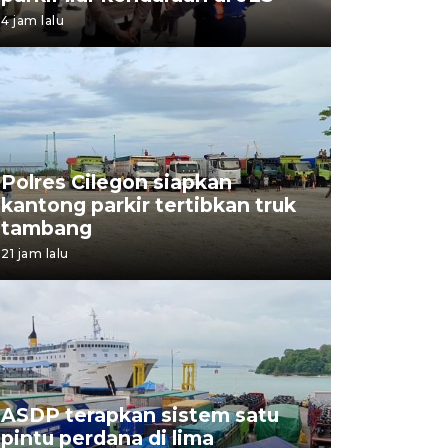
4 jam lalu
Polres Cilegon siapkan
kantong parkir tertibkan truk
tambang
21 jam lalu
ASDP terapkan sistem satu
pintu perdana di lima