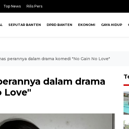
Top News
Rilis Pers
AL
SEPUTAR BANTEN
DPRD BANTEN
EKONOMI
GAYA HIDUP
has perannya dalam drama komedi "No Gain No Love"
T
perannya dalam drama
 Love"