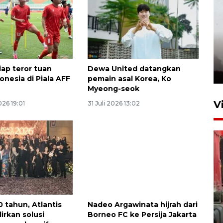
iap teror tuan
Dewa United datangkan
onesia di Piala AFF
pemain asal Korea, Ko
Myeong-seok
V
26 19:01
31 Juli 2026 13:02
0 tahun, Atlantis
Nadeo Argawinata hijrah dari
irkan solusi
Borneo FC ke Persija Jakarta