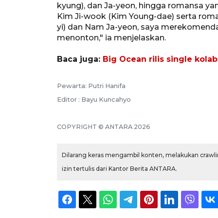
kyung), dan Ja-yeon, hingga romansa y
Kim Ji-wook (Kim Young-dae) serta rom
yi) dan Nam Ja-yeon, saya merekomenda
menonton," ia menjelaskan.
Baca juga:
Big Ocean rilis single ko
Pewarta: Putri Hanifa
Editor : Bayu Kuncahyo
COPYRIGHT © ANTARA 2026
Dilarang keras mengambil konten, melakukan crawlin
izin tertulis dari Kantor Berita ANTARA.