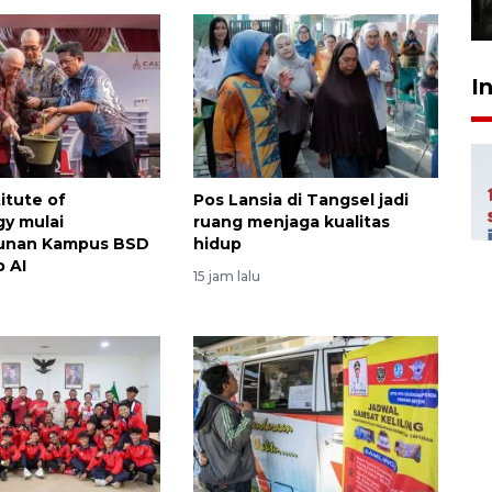
31 Juli 2026 17:40
I
titute of
Pos Lansia di Tangsel jadi
y mulai
ruang menjaga kualitas
unan Kampus BSD
hidup
 AI
15 jam lalu