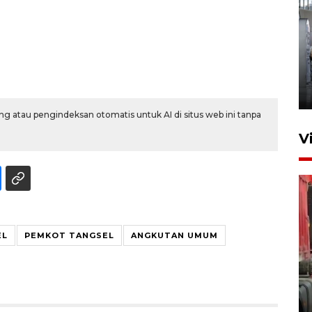
Kunjungan Lebaran di Rutan
Kelas IIB Serang
22 Maret 2026 21:26
g atau pengindeksan otomatis untuk AI di situs web ini tanpa
V
EL
PEMKOT TANGSEL
ANGKUTAN UMUM
Kunjungi Cilegon, China lirik
potensi kerjasama di bidang
maritim