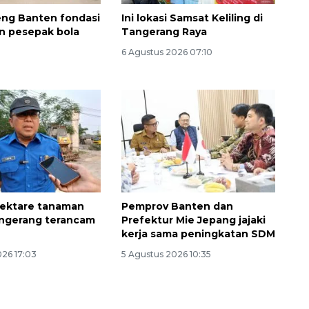
ng Banten fondasi
Ini lokasi Samsat Keliling di
n pesepak bola
Tangerang Raya
6 Agustus 2026 07:10
Ekonomi triwulan II-2026
tumbuh 5,29 persen
hektare tanaman
Pemprov Banten dan
2026-08-06 18:45:00
angerang terancam
Prefektur Mie Jepang jajaki
kerja sama peningkatan SDM
026 17:03
5 Agustus 2026 10:35