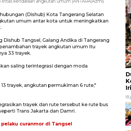
lalu lintas kendaraan angkutan umum (ANTARA/Azmi)
rhubungan (Dishub) Kota Tangerang Selatan
ngkutan umum antar kota untuk meningkatkan
.
 Dishub Tangsel, Galang Andika di Tangerang
 penambahan trayek angkutan umum itu
ya 33 trayek.
 akan saling terintegrasi dengan moda
D
K
 13 trayek, angkutan permukiman 6 rute,"
I
13 
rasikan trayek dan rute tersebut ke rute bus
seperti Trans Jakarta dan Damri.
a pelaku curanmor di Tangsel