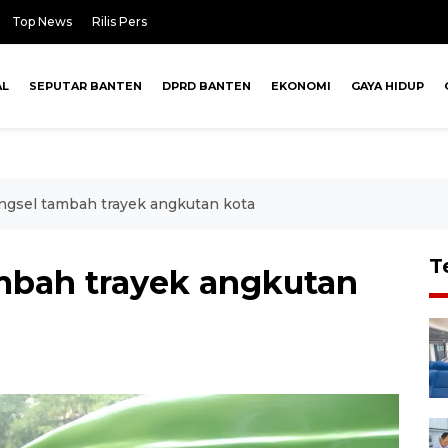
Top News
Rilis Pers
AL
SEPUTAR BANTEN
DPRD BANTEN
EKONOMI
GAYA HIDUP
gsel tambah trayek angkutan kota
T
mbah trayek angkutan