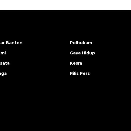
ar Banten
Polhukam
omi
Gaya Hidup
isata
Kesra
aga
Rilis Pers