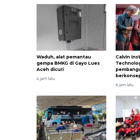
Waduh, alat pemantau
Calvin Ins
gempa BMKG di Gayo Lues
Technolog
Aceh dicuri
pembang
berkonsep
4 jam lalu
6 jam lalu