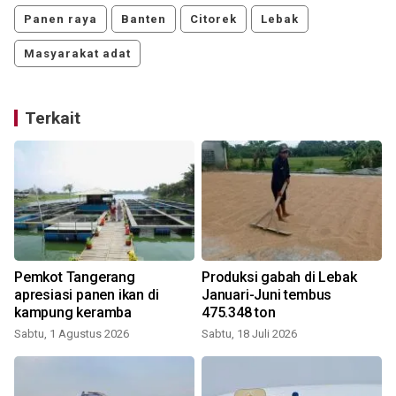
Panen raya
Banten
Citorek
Lebak
Masyarakat adat
Terkait
n
Pemkot Tangerang
Produksi gabah di Lebak
apresiasi panen ikan di
Januari-Juni tembus
kampung keramba
475.348 ton
Sabtu, 1 Agustus 2026
Sabtu, 18 Juli 2026
S