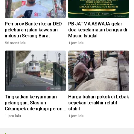
Pemprov Banten kejar DED
PB JATMA ASWAJA gelar
pelebaran jalan kawasan
doa keselamatan bangsa di
industri Serang Barat
Masjid Istiqlal
56 menit lalu
1 jam lalu
Tingkatkan kenyamanan
Harga bahan pokok di Lebak
pelanggan, Stasiun
sepekan terakhir relatif
Cikampek dilengkapi peron
stabil
tinggi
1 jam lalu
1 jam lalu