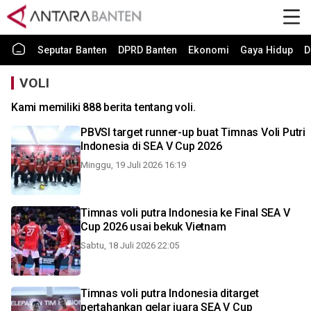
Seputar Banten
DPRD Banten
Ekonomi
Gaya Hidup
D
VOLI
Kami memiliki 888 berita tentang voli.
PBVSI target runner-up buat Timnas Voli Putri
Indonesia di SEA V Cup 2026
Minggu, 19 Juli 2026 16:19
Timnas voli putra Indonesia ke Final SEA V
Cup 2026 usai bekuk Vietnam
Sabtu, 18 Juli 2026 22:05
Timnas voli putra Indonesia ditarget
pertahankan gelar juara SEA V Cup