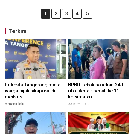
1
2
3
4
5
Terkini
Polresta Tangerang minta
BPBD Lebak salurkan 249
warga bijak sikapi isu di
ribu liter air bersih ke 11
medsos
kecamatan
8 menit lalu
33 menit lalu