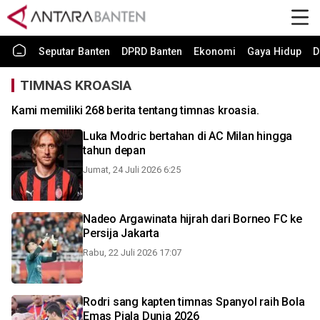
Seputar Banten
DPRD Banten
Ekonomi
Gaya Hidup
D
TIMNAS KROASIA
Kami memiliki 268 berita tentang timnas kroasia.
Luka Modric bertahan di AC Milan hingga
tahun depan
Jumat, 24 Juli 2026 6:25
Nadeo Argawinata hijrah dari Borneo FC ke
Persija Jakarta
Rabu, 22 Juli 2026 17:07
Rodri sang kapten timnas Spanyol raih Bola
Emas Piala Dunia 2026