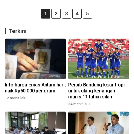
1
2
3
4
5
Terkini
Info harga emas Antam hari,
Persib Bandung kejar tropi
naik Rp50.000 per gram
untuk ulang kenangan
manis 11 tahun silam
12 menit lalu
34 menit lalu