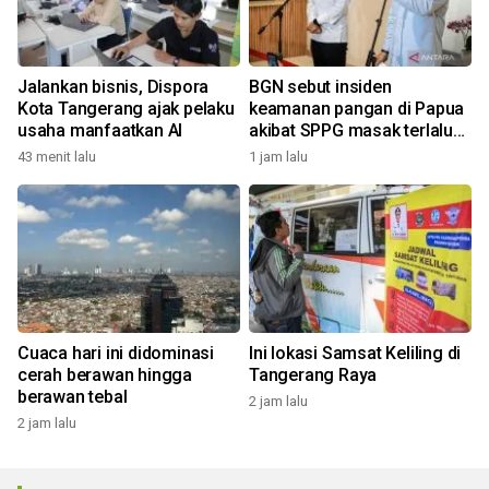
Jalankan bisnis, Dispora
BGN sebut insiden
Kota Tangerang ajak pelaku
keamanan pangan di Papua
usaha manfaatkan AI
akibat SPPG masak terlalu
awal
43 menit lalu
1 jam lalu
Cuaca hari ini didominasi
Ini lokasi Samsat Keliling di
cerah berawan hingga
Tangerang Raya
berawan tebal
2 jam lalu
2 jam lalu