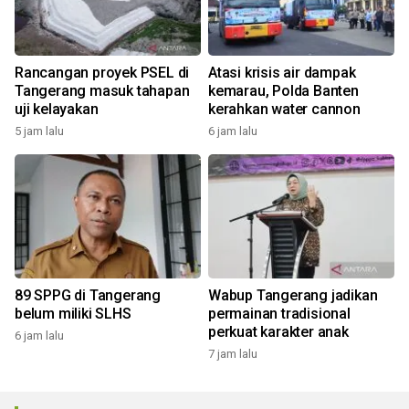
Rancangan proyek PSEL di
Atasi krisis air dampak
Tangerang masuk tahapan
kemarau, Polda Banten
uji kelayakan
kerahkan water cannon
5 jam lalu
6 jam lalu
89 SPPG di Tangerang
Wabup Tangerang jadikan
belum miliki SLHS
permainan tradisional
perkuat karakter anak
6 jam lalu
7 jam lalu