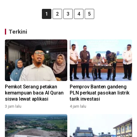
1
2
3
4
5
Terkini
Pemkot Serang petakan
Pemprov Banten gandeng
kemampuan baca Al Quran
PLN perkuat pasokan listrik
siswa lewat aplikasi
tarik investasi
3 jam lalu
4 jam lalu