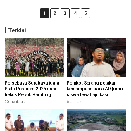
1
2
3
4
5
Terkini
Persebaya Surabaya juarai
Pemkot Serang petakan
Piala Presiden 2026 usai
kemampuan baca Al Quran
bekuk Persib Bandung
siswa lewat aplikasi
20 menit lalu
6 jam lalu