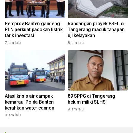
Pemprov Banten gandeng
Rancangan proyek PSEL di
PLN perkuat pasokan listrik
Tangerang masuk tahapan
tarik investasi
uji kelayakan
7 jam lalu
8 jam lalu
Atasi krisis air dampak
89 SPPG di Tangerang
kemarau, Polda Banten
belum miliki SLHS
kerahkan water cannon
9 jam lalu
8 jam lalu