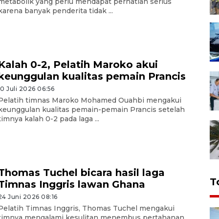
metabolik yang perlu mendapat perhatian serius
karena banyak penderita tidak ...
Kalah 0-2, Pelatih Maroko akui
keunggulan kualitas pemain Prancis
10 Juli 2026 06:56
Pelatih timnas Maroko Mohamed Ouahbi mengakui
keunggulan kualitas pemain-pemain Prancis setelah
timnya kalah 0-2 pada laga ...
Thomas Tuchel bicara hasil laga
T
Timnas Inggris lawan Ghana
24 Juni 2026 08:16
Pelatih Timnas Inggris, Thomas Tuchel mengakui
timnya mengalami kesulitan menembus pertahanan