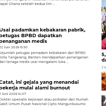
rapat Ghana setelah kedua tim ...
Usai padamkan kebakaran pabrik,
petugas BPBD dapatkan
penanganan medis
22 Juni 2026 15:50
Sejumlah petugas pemadam kebakaran dari BPBD
5
Kota Tangerang, Banten mendapatkan penanganan
d
dari tenaga medis usai mengalami luka ...
3 
Catat, ini gejala yang menandai
pekerja mulai alami burnout
2 Juni 2026 14:07
Dokter spesialis kejiwaan atau psikiater dari Rumah
Sakit Umum Pusat Nasional Cipto Mangunkusumo