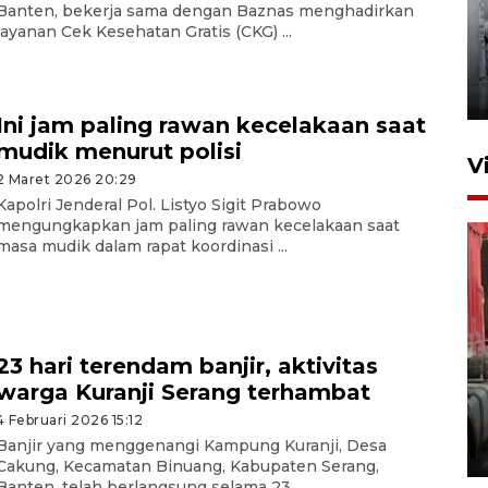
Banten, bekerja sama dengan Baznas menghadirkan
layanan Cek Kesehatan Gratis (CKG) ...
Kunjungan Lebaran di Rutan
Kelas IIB Serang
22 Maret 2026 21:26
Ini jam paling rawan kecelakaan saat
mudik menurut polisi
V
2 Maret 2026 20:29
Kapolri Jenderal Pol. Listyo Sigit Prabowo
mengungkapkan jam paling rawan kecelakaan saat
masa mudik dalam rapat koordinasi ...
23 hari terendam banjir, aktivitas
Kunjungi Cilegon, China lirik
warga Kuranji Serang terhambat
potensi kerjasama di bidang
maritim
4 Februari 2026 15:12
Banjir yang menggenangi Kampung Kuranji, Desa
31 Juli 2026 17:40
Cakung, Kecamatan Binuang, Kabupaten Serang,
Banten, telah berlangsung selama 23 ...