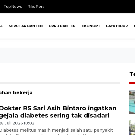
Top News
Rilis Pers
AL
SEPUTAR BANTEN
DPRD BANTEN
EKONOMI
GAYA HIDUP
T
lahan bekerja
Dokter RS Sari Asih Bintaro ingatkan
gejala diabetes sering tak disadari
28 Juli 2026 10:02
Diabetes melitus masih menjadi salah satu penyakit