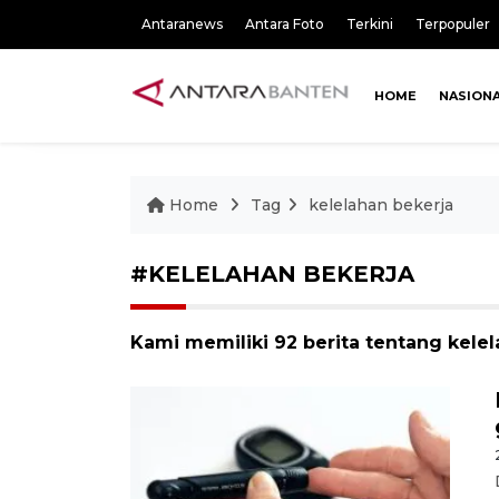
Antaranews
Antara Foto
Terkini
Terpopuler
HOME
NASION
Home
Tag
kelelahan bekerja
#KELELAHAN BEKERJA
Kami memiliki 92 berita tentang kele